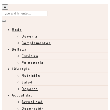
X
Moda
Joyería
Complementos
Belleza
Estética
Peluquería
Lifestyle
Nutrición
Salud
Deporte
Actualidad
Actualidad
Decoración