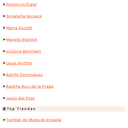
➤
Tommy Hilfiger
➤
Donatella Versace
➤
Maria Escoté
➤
Manolo Blahnik
➤
Victoria Beckham
➤
Louis Vuitton
➤
Adolfo Dominguez
➤
Ágatha Ruiz de la Prada
➤
Jesús del Pozo
🎀Top Tiendas
➤
Tiendas de Moda de España