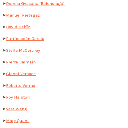
➤
Demna Gvasalia (Balenciaga)
➤
Manuel Pertegaz
➤
David Delfín
➤
Purificación García
➤
Stella McCartney
➤
Pierre Balmain
➤
Gianni Versace
➤
Roberto Verino
➤
Roy Halston
➤
Vera Wang
➤
Mary Quant