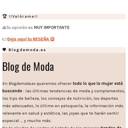
🏆 !!Valórame!!
🙏Tu opinión es
MUY IMPORTANTE
👉
Deja aquí tu RESEÑA 😉
🧡 Blogdemoda.es
Blog de Moda
En
Blogdemoda.es
queremos ofrecer
todo lo que la mujer está
buscando
: las últimas tendencias de moda y complementos,
los tips de belleza, los consejos de nutrición, los deportes
más adecuados, lo último en peluquería, la información más
relevante en salud y estética, las joyas que te harán sentir
especial … y mucho más.
No te olvides de visitar el listado de las mejores
tiendas de