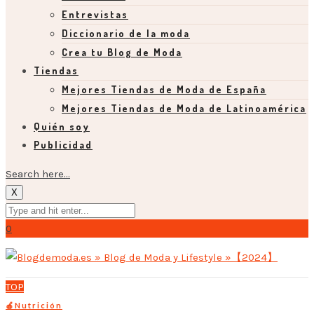
Entrevistas
Diccionario de la moda
Crea tu Blog de Moda
Tiendas
Mejores Tiendas de Moda de España
Mejores Tiendas de Moda de Latinoamérica
Quién soy
Publicidad
Search here...
X
0
TOP
🍎Nutrición