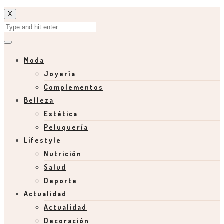
X
Moda
Joyería
Complementos
Belleza
Estética
Peluquería
Lifestyle
Nutrición
Salud
Deporte
Actualidad
Actualidad
Decoración