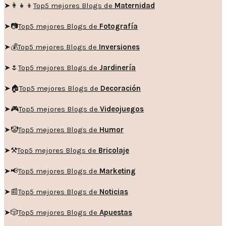
➤👩‍👧‍👦
Top5 mejores Blogs de
Maternidad
➤📷
Top5 mejores Blogs de
Fotografía
➤💰
Top5 mejores Blogs de
Inversiones
➤🌷
Top5 mejores Blogs de
Jardinería
➤🏠
Top5 mejores Blogs de
Decoración
➤🎮
Top5 mejores Blogs de
Videojuegos
➤🤡
Top5 mejores Blogs de
Humor
➤
⚒️
Top5 mejores Blogs de
Bricolaje
➤
📢
Top5 mejores Blogs de
Marketing
➤📰
Top5 mejores Blogs de
Noticias
➤🎲
Top5 mejores Blogs de
Apuestas