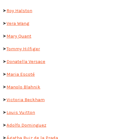
➤
Roy Halston
➤
Vera Wang
➤
Mary Quant
➤
Tommy Hilfiger
➤
Donatella Versace
➤
Maria Escoté
➤
Manolo Blahnik
➤
Victoria Beckham
➤
Louis Vuitton
➤
Adolfo Dominguez
➤
Ágatha Ruiz de la Prada