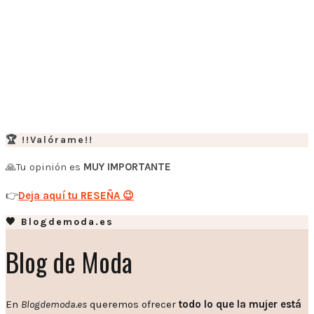
🏆 !!Valórame!!
🙏Tu opinión es
MUY IMPORTANTE
👉
Deja aquí tu RESEÑA 😉
🧡 Blogdemoda.es
Blog de Moda
En
Blogdemoda.es
queremos ofrecer
todo lo que la mujer está