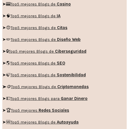
➤🎰
Top5 mejores Blogs de
Casino
➤🧠
Top5 mejores Blogs de
IA
➤😍
Top5 mejores Blogs de
Citas
➤✏️
Top5 mejores Blogs de
Diseño Web
➤🔒
Top5 mejores Blogs de
Ciberseguridad
➤🌎
Top5 mejores Blogs de
SEO
➤🍃
Top5 mejores Blogs de
Sostenibilidad
➤🪙
Top5 mejores Blogs de
Criptomonedas
➤💵
Top5 mejores Blogs para
Ganar Dinero
➤🏆
Top5 mejores
Redes Sociales
➤🆘
Top5 mejores Blogs de
Autoayuda