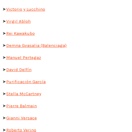
➤
Victorio y Lucchino
➤
Virgil Abloh
➤
Rei Kawakubo
➤
Demna Gvasalia (Balenciaga)
➤
Manuel Pertegaz
➤
David Delfín
➤
Purificación García
➤
Stella McCartney
➤
Pierre Balmain
➤
Gianni Versace
➤
Roberto Verino