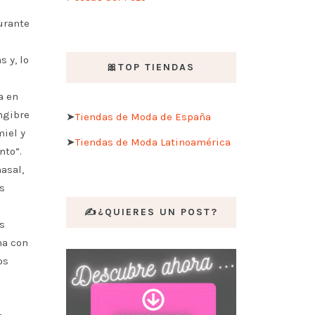
urante
 y, lo
🎀TOP TIENDAS
a en
ngibre
➤
Tiendas de Moda de España
miel y
➤
Tiendas de Moda Latinoamérica
nto”.
asal,
s
✍️¿QUIERES UN POST?
s
na con
os