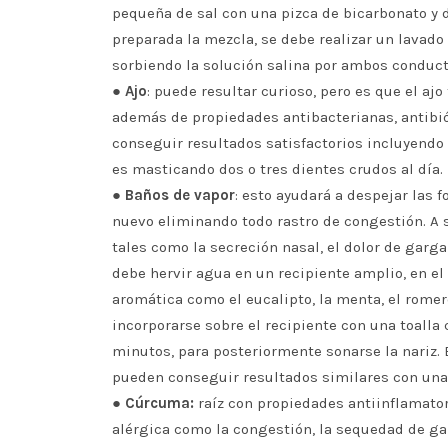
pequeña de sal con una pizca de bicarbonato y d
preparada la mezcla, se debe realizar un lavado 
sorbiendo la solución salina por ambos conduct
●
Ajo
: puede resultar curioso, pero es que el aj
además de propiedades antibacterianas, antibió
conseguir resultados satisfactorios incluyendo
es masticando dos o tres dientes crudos al día. 
●
Baños de vapor
: esto ayudará a despejar las 
nuevo eliminando todo rastro de congestión. A s
tales como la secreción nasal, el dolor de garg
debe hervir agua en un recipiente amplio, en el
aromática como el eucalipto, la menta, el romero
incorporarse sobre el recipiente con una toalla
minutos, para posteriormente sonarse la nariz. 
pueden conseguir resultados similares con una
●
Cúrcuma:
raíz con propiedades antiinflamator
alérgica como la congestión, la sequedad de gar