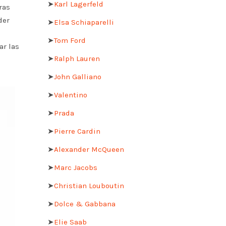
➤
Karl Lagerfeld
ras
der
➤
Elsa Schiaparelli
➤
Tom Ford
ar las
➤
Ralph Lauren
➤
John Galliano
➤
Valentino
➤
Prada
➤
Pierre Cardin
➤
Alexander McQueen
➤
Marc Jacobs
➤
Christian Louboutin
➤
Dolce & Gabbana
➤
Elie Saab