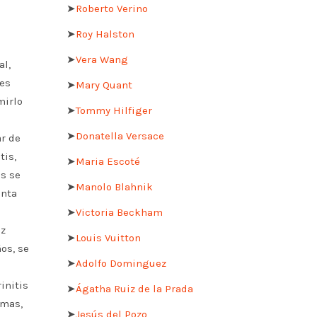
➤
Roberto Verino
➤
Roy Halston
➤
Vera Wang
al,
des
➤
Mary Quant
mirlo
➤
Tommy Hilfiger
➤
Donatella Versace
ar de
tis,
➤
Maria Escoté
os se
➤
Manolo Blahnik
anta
➤
Victoria Beckham
ez
➤
Louis Vuitton
os, se
➤
Adolfo Dominguez
initis
➤
Ágatha Ruiz de la Prada
rmas,
➤
Jesús del Pozo