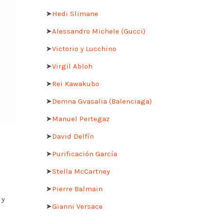
➤
Hedi Slimane
➤
Alessandro Michele (Gucci)
➤
Victorio y Lucchino
➤
Virgil Abloh
➤
Rei Kawakubo
➤
Demna Gvasalia (Balenciaga)
➤
Manuel Pertegaz
➤
David Delfín
➤
Purificación García
➤
Stella McCartney
➤
Pierre Balmain
 y
➤
Gianni Versace