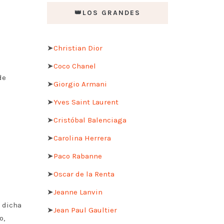
👑LOS GRANDES
➤
Christian Dior
➤
Coco Chanel
de
➤
Giorgio Armani
➤
Yves Saint Laurent
➤
Cristóbal Balenciaga
➤
Carolina Herrera
➤
Paco Rabanne
➤
Oscar de la Renta
➤
Jeanne Lanvin
 dicha
➤
Jean Paul Gaultier
o,