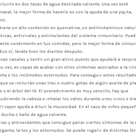
iluirlo en dos tazas de agua destilada caliente. Una vez esté
nasal, la mejor forma de hacerlo es con la ayuda de una pajita,
os.
o tiene un alto contenido en quercetina, un antihistamínico natur
ticas, antivirales y estimulantes del sistema inmunitario. Pue
 este condimento en tus comidas, pero la mejor forma de consu
Eso sí, lávate bien los dientes después.
fosas nasales y sentir un gran alivio puesto que ayudará a respir
u vez, es capaz de acabar con otros síntomas asociados a la rini
anta o los incómodos estornudos. Para conseguir estos resultad
 que se incluirán unas tres o cuatro gotas de algún aceite de pl
 o el árbol del té. El procedimiento es muy sencillo, hay que
 cubriendo la cabeza e inhalar los vahos durante unos cinco o di
El vapor ayuda a diluir la mucosidad. En el caso de niños pequeñ
 ducha o baño de agua caliente.
ias y antioxidantes que consigue paliar ciertos síntomas de la r
ganta, la tos y los estornudos. Se puede ingerir de distintas fo