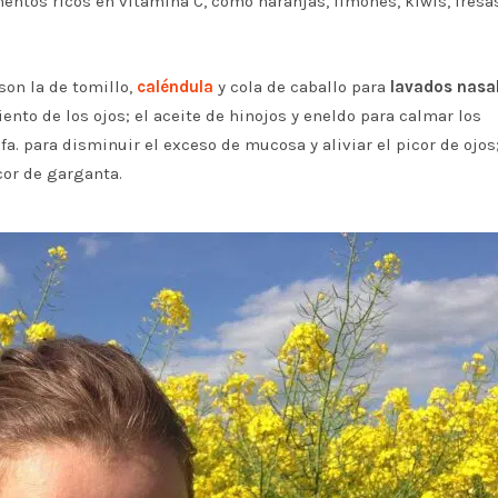
entos ricos en vitamina C, como naranjas, limones, kiwis, fresas
son la de tomillo,
caléndula
y cola de caballo para
lavados nasa
iento de los ojos; el aceite de hinojos y eneldo para calmar los
lfa. para disminuir el exceso de mucosa y aliviar el picor de ojos;
cor de garganta.