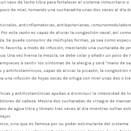
un vaso de leche tibia para fortalecer el sistema inmunitario o
oco de miel, tomando una cucharadita unas dos veces al día d
tivirales, antiinflamatorias, antibacterianas, inmunomoduladoras
Por esta razón es capaz de aliviar la congestión nasal, así como
beza. Se puede consumir de múltiples formas, ya sea como especi
 mi favorita, a modo de infusión, mezclando una cucharada de je
ua. Una vez hierva la mezcla, se debe colar y añadir un poco de 
empieces a sentir los síntomas de la alergia y será “mano de sa
s y antihistamínicos, capaz de aliviar la picazón, la congestión n
ma una infusión de hojas secas de ortiga con miel unas dos o tre
óticas y antihistamínicas ayudan a disminuir la intensidad de lo
os dolores de cabeza. Mezcla dos cucharadas de vinagre de manza
so de agua tibia y tómalo tres veces al día mientras sufras est
mejor.
ínico, sino que es famosa por su poder estimulante del sistema