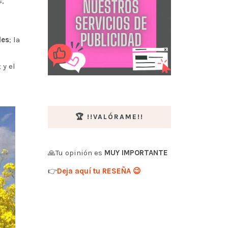
,
les
; la
 y el
🏆 !!VALÓRAME!!
🙏Tu opinión es
MUY IMPORTANTE
👉
Deja aquí tu RESEÑA 😉