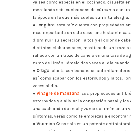
ya sea como especia en el cocinado, disuelta en 
mezclando seis cucharadas de cúrcuma con un p
la época en la que más suelas sufrir tu alergia.
●
Jengibre
: esta raíz cuenta con propiedades an
más importante en este caso, antihistamínicas. 
disminuir su secreción, la tos y el dolor de ca
distintas elaboraciones, masticando un trozo o
rallado con un trozo de canela en una taza de ag
zumo de limón. Tómalo dos veces al día cuando 
●
Ortiga
: planta con beneficios antiinflamatorio
así como acabar con los estornudos y la tos. To
veces al día.
●
Vinagre de manzana
: sus propiedades antibi
estornudos y a aliviar la congestión nasal y l
una cucharada de miel y zumo de limón en un va
síntomas, verás como te empiezas a encontrar 
●
Vitamina C
: no solo es un potente antihistam