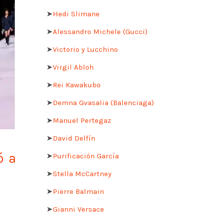
➤
Hedi Slimane
➤
Alessandro Michele (Gucci)
➤
Victorio y Lucchino
➤
Virgil Abloh
➤
Rei Kawakubo
➤
Demna Gvasalia (Balenciaga)
➤
Manuel Pertegaz
➤
David Delfín
ó a
➤
Purificación García
➤
Stella McCartney
➤
Pierre Balmain
➤
Gianni Versace