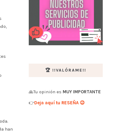
s
ndo,
tes
🏆 !!VALÓRAME!!
o
🙏Tu opinión es
MUY IMPORTANTE
👉
Deja aquí tu RESEÑA 😉
oda.
da han