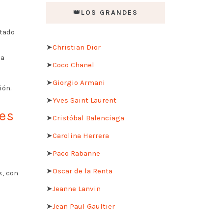
👑LOS GRANDES
stado
➤
Christian Dior
ia
➤
Coco Chanel
➤
Giorgio Armani
ión.
➤
Yves Saint Laurent
des
➤
Cristóbal Balenciaga
➤
Carolina Herrera
➤
Paco Rabanne
➤
Oscar de la Renta
k, con
➤
Jeanne Lanvin
➤
Jean Paul Gaultier