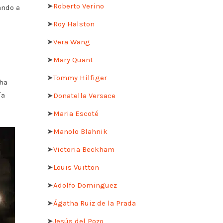
➤
Roberto Verino
ando a
➤
Roy Halston
➤
Vera Wang
➤
Mary Quant
➤
Tommy Hilfiger
 ha
ía
➤
Donatella Versace
➤
Maria Escoté
➤
Manolo Blahnik
➤
Victoria Beckham
➤
Louis Vuitton
➤
Adolfo Dominguez
➤
Ágatha Ruiz de la Prada
➤
Jesús del Pozo