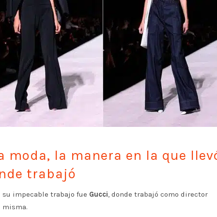
a moda, la manera en la que llev
onde trabajó
e su impecable trabajo fue
Gucci
, donde trabajó como director
la misma.