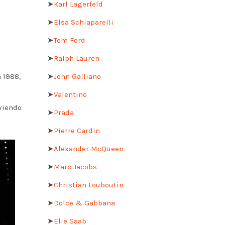
➤
Karl Lagerfeld
➤
Elsa Schiaparelli
➤
Tom Ford
➤
Ralph Lauren
➤
John Galliano
 1988,
➤
Valentino
viendo
➤
Prada
➤
Pierre Cardin
➤
Alexander McQueen
➤
Marc Jacobs
➤
Christian Louboutin
➤
Dolce & Gabbana
➤
Elie Saab