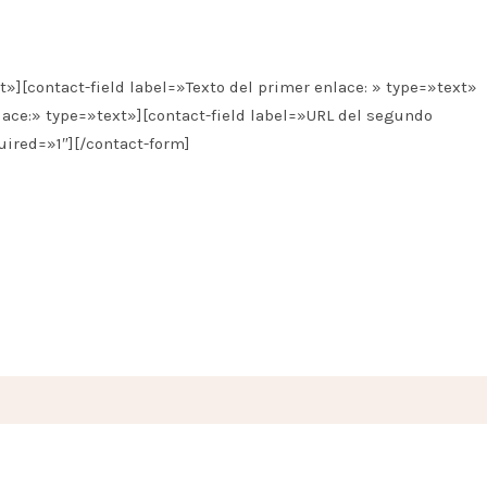
»][contact-field label=»Texto del primer enlace: » type=»text»
lace:» type=»text»][contact-field label=»URL del segundo
uired=»1″][/contact-form]