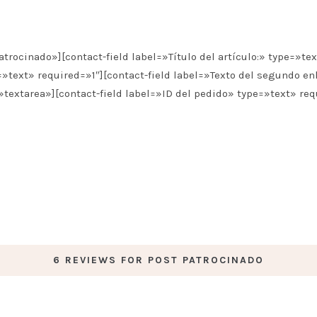
cinado»][contact-field label=»Título del artículo:» type=»text
=»text» required=»1″][contact-field label=»Texto del segundo en
»textarea»][contact-field label=»ID del pedido» type=»text» req
6 REVIEWS FOR
POST PATROCINADO