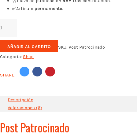
⏰Plazo de publicación
48H
tras contratación.
✅
Artículo
permamente
.
Post
Patrocinado
cantidad
SKU:
Post Patrocinado
AÑADIR AL CARRITO
Categoría:
Shop
SHARE:
Descripción
Valoraciones (6)
Post Patrocinado