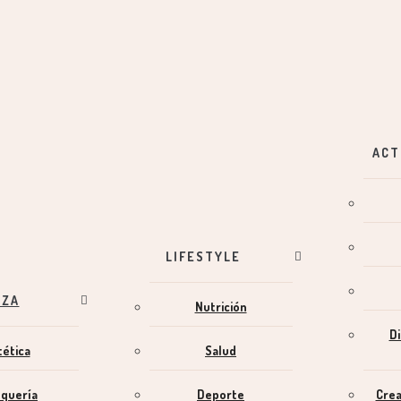
ACT
LIFESTYLE
EZA
Nutrición
Di
tética
Salud
uquería
Deporte
Crea