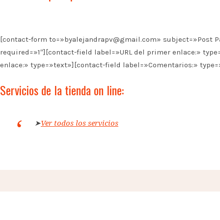
[contact-form to=»byalejandrapv@gmail.com» subject=»Post Patro
required=»1″][contact-field label=»URL del primer enlace:» type
enlace:» type=»text»][contact-field label=»Comentarios:» type=
Servicios de la tienda on line:
➤
Ver todos los servicios