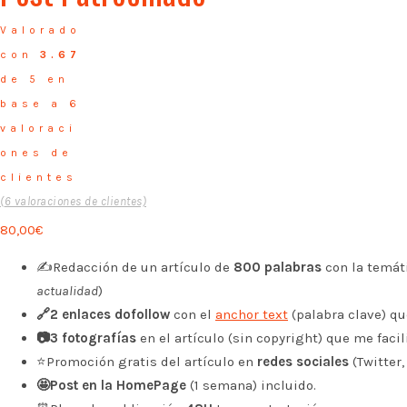
Valorado
con
3.67
de 5 en
base a
6
valoraci
ones de
clientes
(
6
valoraciones de clientes)
80,00
€
✍️Redacción de un artículo de
800 palabras
con la temáti
actualidad
)
🔗2 enlaces dofollow
con el
anchor text
(palabra clave) qu
📷3 fotografías
en el artículo (sin copyright) que me facili
⭐Promoción gratis del artículo en
redes sociales
(Twitter,
🤩Post en la HomePage
(1 semana) incluido.