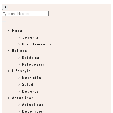
X
Moda
Joyería
Complementos
Belleza
Estética
Peluquería
Lifestyle
Nutrición
Salud
Deporte
Actualidad
Actualidad
Decoración