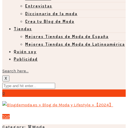
Entrevistas
Diccionario de la moda
Crea tu Blog de Moda
Tiendas
Mejores Tiendas de Moda de España
Mejores Tiendas de Moda de Latinoamérica
Quién soy
Publicidad
Search here...
X
0
TOP
Category: 👗Moda