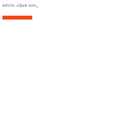
estilo. ¿Qué son
…
➤ Leer el post