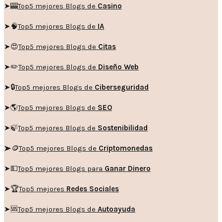
➤🎰
Top5 mejores Blogs de
Casino
➤🧠
Top5 mejores Blogs de
IA
➤😍
Top5 mejores Blogs de
Citas
➤✏️
Top5 mejores Blogs de
Diseño Web
➤🔒
Top5 mejores Blogs de
Ciberseguridad
➤🌎
Top5 mejores Blogs de
SEO
➤🍃
Top5 mejores Blogs de
Sostenibilidad
➤🪙
Top5 mejores Blogs de
Criptomonedas
➤💵
Top5 mejores Blogs para
Ganar Dinero
➤🏆
Top5 mejores
Redes Sociales
➤🆘
Top5 mejores Blogs de
Autoayuda