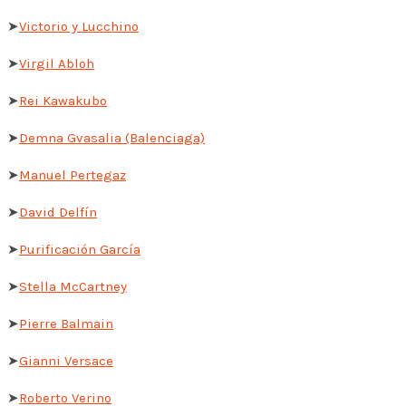
➤
Victorio y Lucchino
➤
Virgil Abloh
➤
Rei Kawakubo
➤
Demna Gvasalia (Balenciaga)
➤
Manuel Pertegaz
➤
David Delfín
➤
Purificación García
➤
Stella McCartney
➤
Pierre Balmain
➤
Gianni Versace
➤
Roberto Verino