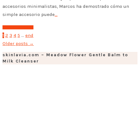
accesorios minimalistas, Marcos ha demostrado cómo un
simple accesorio puede
…
➤ Leer el post
1
2
3
4
5
...
end
Older posts
→
skinlavia.com – Meadow Flower Gentle Balm to
Milk Cleanser