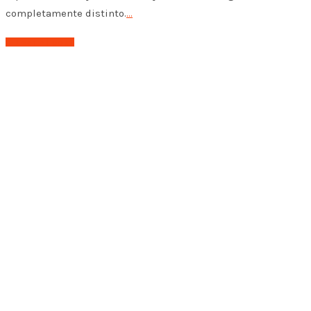
completamente distinto.
…
➤ Leer el post