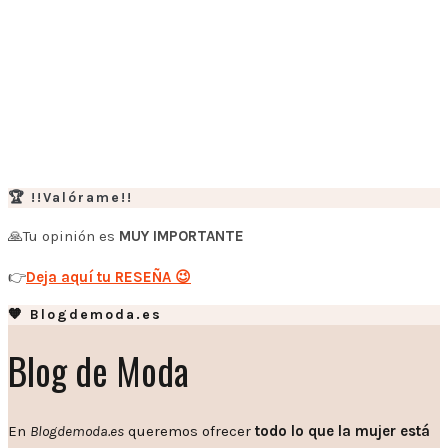
🏆 !!Valórame!!
🙏Tu opinión es
MUY IMPORTANTE
👉
Deja aquí tu RESEÑA 😉
🧡 Blogdemoda.es
Blog de Moda
En
Blogdemoda.es
queremos ofrecer
todo lo que la mujer está