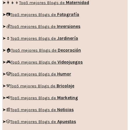
➤👩‍👧‍👦
Top5 mejores Blogs de
Maternidad
➤📷
Top5 mejores Blogs de
Fotografía
➤💰
Top5 mejores Blogs de
Inversiones
➤🌷
Top5 mejores Blogs de
Jardinería
➤🏠
Top5 mejores Blogs de
Decoración
➤🎮
Top5 mejores Blogs de
Videojuegos
➤🤡
Top5 mejores Blogs de
Humor
➤
⚒️
Top5 mejores Blogs de
Bricolaje
➤
📢
Top5 mejores Blogs de
Marketing
➤📰
Top5 mejores Blogs de
Noticias
➤🎲
Top5 mejores Blogs de
Apuestas