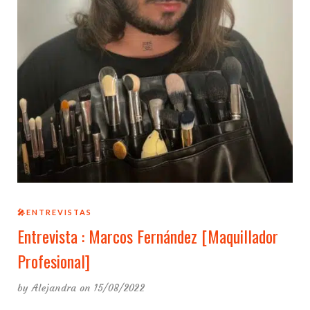
🎤ENTREVISTAS
Entrevista : Marcos Fernández [Maquillador
Profesional]
by
Alejandra
on 15/08/2022