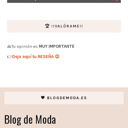
🏆 !!VALÓRAME!!
🙏Tu opinión es
MUY IMPORTANTE
👉
Deja aquí tu RESEÑA 😉
🧡 BLOGDEMODA.ES
Blog de Moda