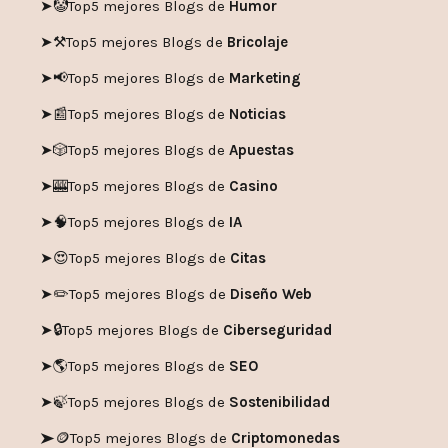
➤🤡
Top5 mejores Blogs de
Humor
➤
⚒️
Top5 mejores Blogs de
Bricolaje
➤
📢
Top5 mejores Blogs de
Marketing
➤📰
Top5 mejores Blogs de
Noticias
➤🎲
Top5 mejores Blogs de
Apuestas
➤🎰
Top5 mejores Blogs de
Casino
➤🧠
Top5 mejores Blogs de
IA
➤😍
Top5 mejores Blogs de
Citas
➤✏️
Top5 mejores Blogs de
Diseño Web
➤🔒
Top5 mejores Blogs de
Ciberseguridad
➤🌎
Top5 mejores Blogs de
SEO
➤🍃
Top5 mejores Blogs de
Sostenibilidad
➤🪙
Top5 mejores Blogs de
Criptomonedas