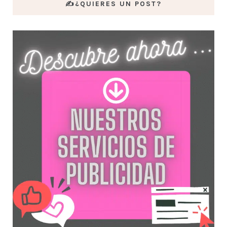
✍️¿QUIERES UN POST?