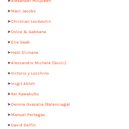
➤
Alexander McQueen
➤
Marc Jacobs
➤
Christian Louboutin
➤
Dolce & Gabbana
➤
Elie Saab
➤
Hedi Slimane
➤
Alessandro Michele (Gucci)
➤
Victorio y Lucchino
➤
Virgil Abloh
➤
Rei Kawakubo
➤
Demna Gvasalia (Balenciaga)
➤
Manuel Pertegaz
➤
David Delfín