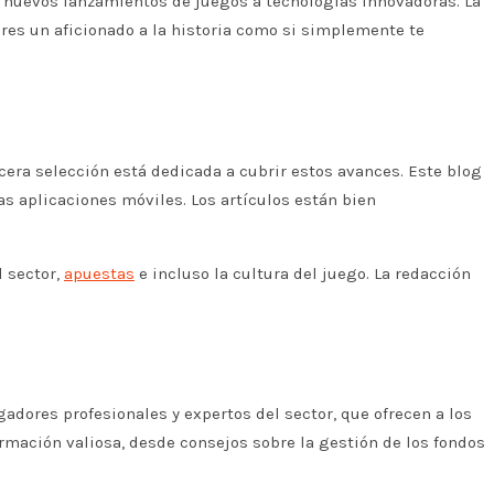
de nuevos lanzamientos de juegos a tecnologías innovadoras. La
 eres un aficionado a la historia como si simplemente te
era selección está dedicada a cubrir estos avances. Este blog
as aplicaciones móviles. Los artículos están bien
l sector,
apuestas
e incluso la cultura del juego. La redacción
gadores profesionales y expertos del sector, que ofrecen a los
ormación valiosa, desde consejos sobre la gestión de los fondos