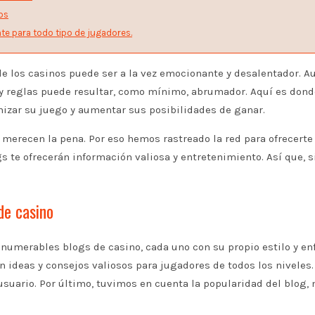
os
nte para todo tipo de jugadores.
e los casinos puede ser a la vez emocionante y desalentador. A
s y reglas puede resultar, como mínimo, abrumador. Aquí es dond
imizar su juego y aumentar sus posibilidades de ganar.
 merecen la pena. Por eso hemos rastreado la red para ofrecerte 
 te ofrecerán información valiosa y entretenimiento. Así que,
de casino
innumerables blogs de casino, cada uno con su propio estilo y en
n ideas y consejos valiosos para jugadores de todos los niveles.
 usuario. Por último, tuvimos en cuenta la popularidad del blog,