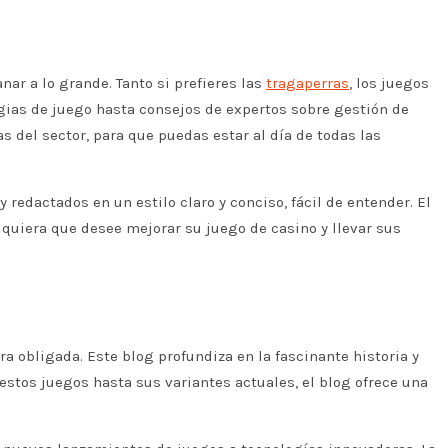
ar a lo grande. Tanto si prefieres las
tragaperras
, los juegos
egias de juego hasta consejos de expertos sobre gestión de
s del sector, para que puedas estar al día de todas las
redactados en un estilo claro y conciso, fácil de entender. El
lquiera que desee mejorar su juego de casino y llevar sus
a obligada. Este blog profundiza en la fascinante historia y
estos juegos hasta sus variantes actuales, el blog ofrece una