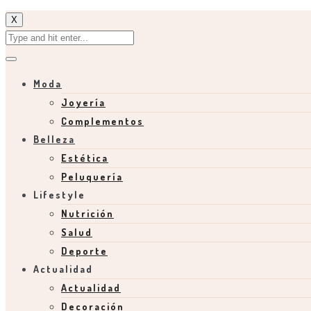
X
Moda
Joyería
Complementos
Belleza
Estética
Peluquería
Lifestyle
Nutrición
Salud
Deporte
Actualidad
Actualidad
Decoración