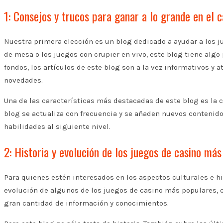
1: Consejos y trucos para ganar a lo grande en el c
Nuestra primera elección es un blog dedicado a ayudar a los j
de mesa o los juegos con crupier en vivo, este blog tiene algo
fondos, los artículos de este blog son a la vez informativos y 
novedades.
Una de las características más destacadas de este blog es la ca
blog se actualiza con frecuencia y se añaden nuevos contenido
habilidades al siguiente nivel.
2: Historia y evolución de los juegos de casino má
Para quienes estén interesados en los aspectos culturales e hi
evolución de algunos de los juegos de casino más populares, co
gran cantidad de información y conocimientos.