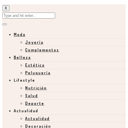
X
Moda
Joyería
Complementos
Belleza
Estética
Peluquería
Lifestyle
Nutrición
Salud
Deporte
Actualidad
Actualidad
Decoración