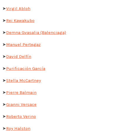
➤
Virgil Abloh
➤
Rei Kawakubo
➤
Demna Gvasalia (Balenciaga)
➤
Manuel Pertegaz
➤
David Delfín
➤
Purificación García
➤
Stella McCartney
➤
Pierre Balmain
➤
Gianni Versace
➤
Roberto Verino
➤
Roy Halston