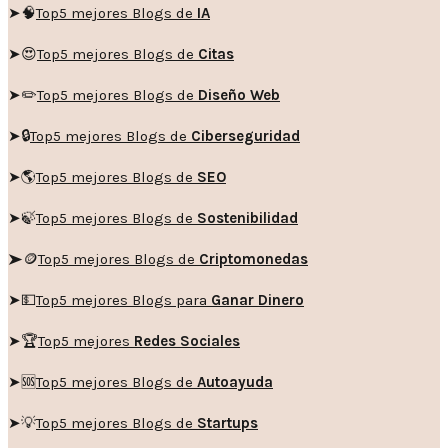
➤🧠
Top5 mejores Blogs de
IA
➤😍
Top5 mejores Blogs de
Citas
➤✏️
Top5 mejores Blogs de
Diseño Web
➤🔒
Top5 mejores Blogs de
Ciberseguridad
➤🌎
Top5 mejores Blogs de
SEO
➤🍃
Top5 mejores Blogs de
Sostenibilidad
➤🪙
Top5 mejores Blogs de
Criptomonedas
➤💵
Top5 mejores Blogs para
Ganar Dinero
➤🏆
Top5 mejores
Redes Sociales
➤🆘
Top5 mejores Blogs de
Autoayuda
➤💡
Top5 mejores Blogs de
Startups