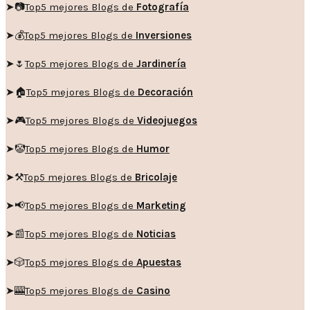
➤📷
Top5 mejores Blogs de
Fotografía
➤💰
Top5 mejores Blogs de
Inversiones
➤🌷
Top5 mejores Blogs de
Jardinería
➤🏠
Top5 mejores Blogs de
Decoración
➤🎮
Top5 mejores Blogs de
Videojuegos
➤🤡
Top5 mejores Blogs de
Humor
➤
⚒️
Top5 mejores Blogs de
Bricolaje
➤
📢
Top5 mejores Blogs de
Marketing
➤📰
Top5 mejores Blogs de
Noticias
➤🎲
Top5 mejores Blogs de
Apuestas
➤🎰
Top5 mejores Blogs de
Casino