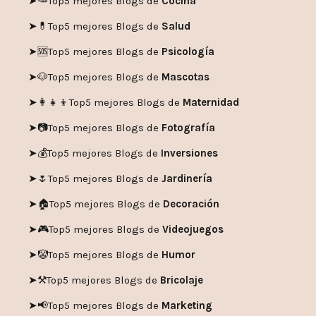
➤🥕
Top5 mejores Blogs de
Cocina
➤💊
Top5 mejores Blogs de
Salud
➤🆘
Top5 mejores Blogs de
Psicología
➤🐶
Top5 mejores Blogs de
Mascotas
➤👩‍👧‍👦
Top5 mejores Blogs de
Maternidad
➤📷
Top5 mejores Blogs de
Fotografía
➤💰
Top5 mejores Blogs de
Inversiones
➤🌷
Top5 mejores Blogs de
Jardinería
➤🏠
Top5 mejores Blogs de
Decoración
➤🎮
Top5 mejores Blogs de
Videojuegos
➤🤡
Top5 mejores Blogs de
Humor
➤
⚒️
Top5 mejores Blogs de
Bricolaje
➤
📢
Top5 mejores Blogs de
Marketing