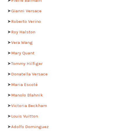
➤
Pierre Balmain
➤
Gianni Versace
➤
Roberto Verino
➤
Roy Halston
➤
Vera Wang
➤
Mary Quant
➤
Tommy Hilfiger
➤
Donatella Versace
➤
Maria Escoté
➤
Manolo Blahnik
➤
Victoria Beckham
➤
Louis Vuitton
➤
Adolfo Dominguez