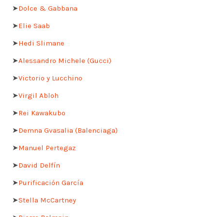
➤
Dolce & Gabbana
➤
Elie Saab
➤
Hedi Slimane
➤
Alessandro Michele (Gucci)
➤
Victorio y Lucchino
➤
Virgil Abloh
➤
Rei Kawakubo
➤
Demna Gvasalia (Balenciaga)
➤
Manuel Pertegaz
➤
David Delfín
➤
Purificación García
➤
Stella McCartney