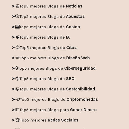
➤📰
Top5 mejores Blogs de
Noticias
➤🎲
Top5 mejores Blogs de
Apuestas
➤🎰
Top5 mejores Blogs de
Casino
➤🧠
Top5 mejores Blogs de
IA
➤😍
Top5 mejores Blogs de
Citas
➤✏️
Top5 mejores Blogs de
Diseño Web
➤🔒
Top5 mejores Blogs de
Ciberseguridad
➤🌎
Top5 mejores Blogs de
SEO
➤🍃
Top5 mejores Blogs de
Sostenibilidad
➤🪙
Top5 mejores Blogs de
Criptomonedas
➤💵
Top5 mejores Blogs para
Ganar Dinero
➤🏆
Top5 mejores
Redes Sociales