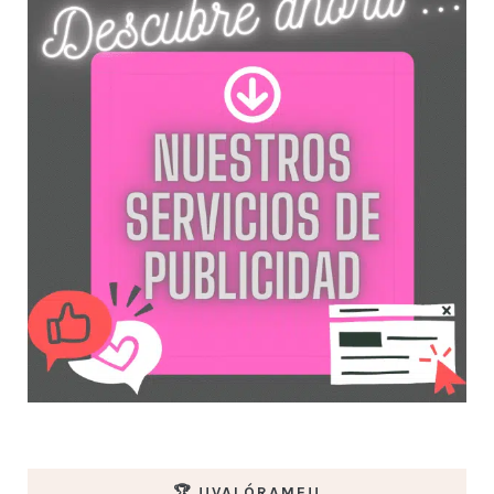
🏆 !!VALÓRAME!!