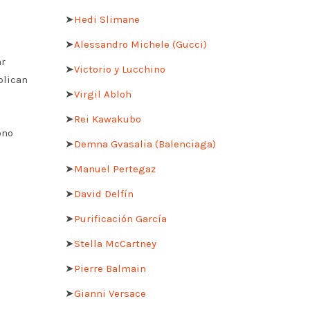
➤
Hedi Slimane
➤
Alessandro Michele (Gucci)
ar
➤
Victorio y Lucchino
plican
➤
Virgil Abloh
➤
Rei Kawakubo
ono
➤
Demna Gvasalia (Balenciaga)
➤
Manuel Pertegaz
➤
David Delfín
➤
Purificación García
➤
Stella McCartney
➤
Pierre Balmain
➤
Gianni Versace