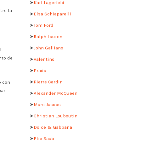
➤
Karl Lagerfeld
tre la
➤
Elsa Schiaparelli
➤
Tom Ford
➤
Ralph Lauren
➤
John Galliano
l
nto de
➤
Valentino
➤
Prada
➤
Pierre Cardin
o con
ear
➤
Alexander McQueen
➤
Marc Jacobs
➤
Christian Louboutin
➤
Dolce & Gabbana
➤
Elie Saab