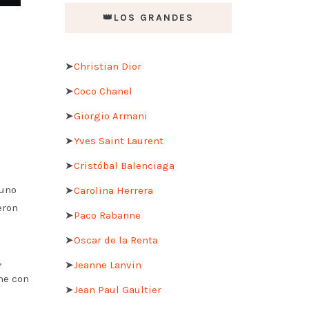
👑LOS GRANDES
➤
Christian Dior
➤
Coco Chanel
➤
Giorgio Armani
➤
Yves Saint Laurent
➤
Cristóbal Balenciaga
 uno
➤
Carolina Herrera
eron
➤
Paco Rabanne
➤
Oscar de la Renta
,
➤
Jeanne Lanvin
ne con
➤
Jean Paul Gaultier