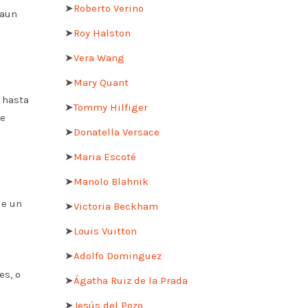
➤
Roberto Verino
 aun
➤
Roy Halston
➤
Vera Wang
➤
Mary Quant
 hasta
➤
Tommy Hilfiger
de
➤
Donatella Versace
➤
Maria Escoté
➤
Manolo Blahnik
le un
➤
Victoria Beckham
➤
Louis Vuitton
➤
Adolfo Dominguez
es, o
➤
Ágatha Ruiz de la Prada
➤
Jesús del Pozo