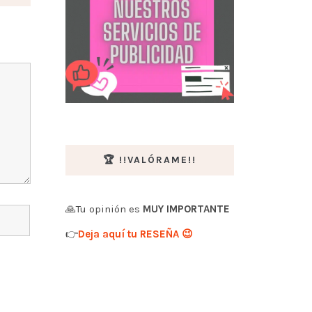
🏆 !!VALÓRAME!!
🙏Tu opinión es
MUY IMPORTANTE
👉
Deja aquí tu RESEÑA 😉