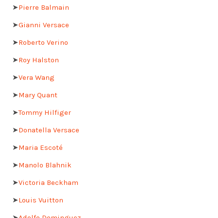
➤
Pierre Balmain
➤
Gianni Versace
➤
Roberto Verino
➤
Roy Halston
➤
Vera Wang
➤
Mary Quant
➤
Tommy Hilfiger
➤
Donatella Versace
➤
Maria Escoté
➤
Manolo Blahnik
➤
Victoria Beckham
➤
Louis Vuitton
➤
Adolfo Dominguez