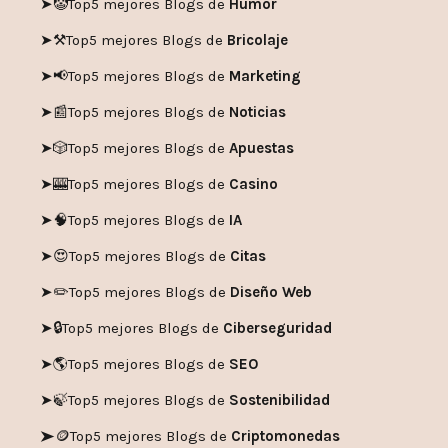
➤🤡
Top5 mejores Blogs de
Humor
➤
⚒️
Top5 mejores Blogs de
Bricolaje
➤
📢
Top5 mejores Blogs de
Marketing
➤📰
Top5 mejores Blogs de
Noticias
➤🎲
Top5 mejores Blogs de
Apuestas
➤🎰
Top5 mejores Blogs de
Casino
➤🧠
Top5 mejores Blogs de
IA
➤😍
Top5 mejores Blogs de
Citas
➤✏️
Top5 mejores Blogs de
Diseño Web
➤🔒
Top5 mejores Blogs de
Ciberseguridad
➤🌎
Top5 mejores Blogs de
SEO
➤🍃
Top5 mejores Blogs de
Sostenibilidad
➤🪙
Top5 mejores Blogs de
Criptomonedas