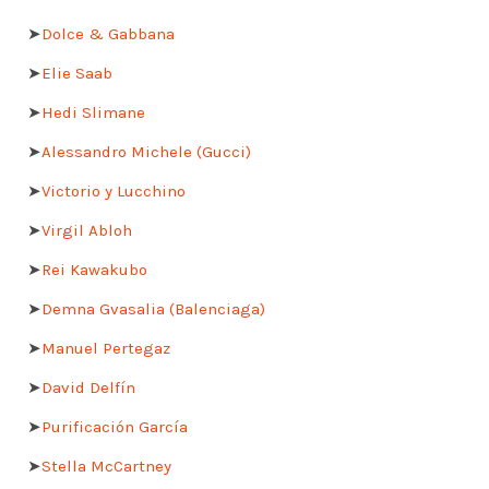
➤
Dolce & Gabbana
➤
Elie Saab
➤
Hedi Slimane
➤
Alessandro Michele (Gucci)
➤
Victorio y Lucchino
➤
Virgil Abloh
➤
Rei Kawakubo
➤
Demna Gvasalia (Balenciaga)
➤
Manuel Pertegaz
➤
David Delfín
➤
Purificación García
➤
Stella McCartney