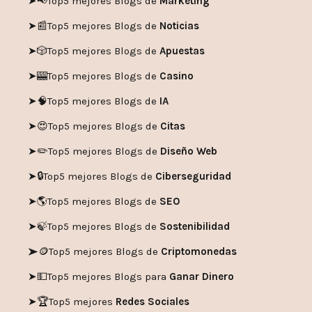
➤
📢
Top5 mejores Blogs de
Marketing
➤📰
Top5 mejores Blogs de
Noticias
➤🎲
Top5 mejores Blogs de
Apuestas
➤🎰
Top5 mejores Blogs de
Casino
➤🧠
Top5 mejores Blogs de
IA
➤😍
Top5 mejores Blogs de
Citas
➤✏️
Top5 mejores Blogs de
Diseño Web
➤🔒
Top5 mejores Blogs de
Ciberseguridad
➤🌎
Top5 mejores Blogs de
SEO
➤🍃
Top5 mejores Blogs de
Sostenibilidad
➤🪙
Top5 mejores Blogs de
Criptomonedas
➤💵
Top5 mejores Blogs para
Ganar Dinero
➤🏆
Top5 mejores
Redes Sociales