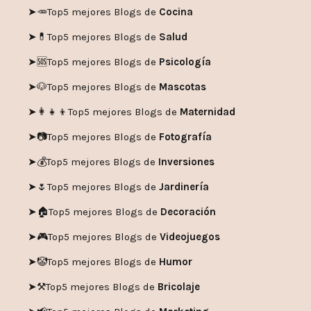
➤🥕
Top5 mejores Blogs de
Cocina
➤💊
Top5 mejores Blogs de
Salud
➤🆘
Top5 mejores Blogs de
Psicología
➤🐶
Top5 mejores Blogs de
Mascotas
➤👩‍👧‍👦
Top5 mejores Blogs de
Maternidad
➤📷
Top5 mejores Blogs de
Fotografía
➤💰
Top5 mejores Blogs de
Inversiones
➤🌷
Top5 mejores Blogs de
Jardinería
➤🏠
Top5 mejores Blogs de
Decoración
➤🎮
Top5 mejores Blogs de
Videojuegos
➤🤡
Top5 mejores Blogs de
Humor
➤
⚒️
Top5 mejores Blogs de
Bricolaje