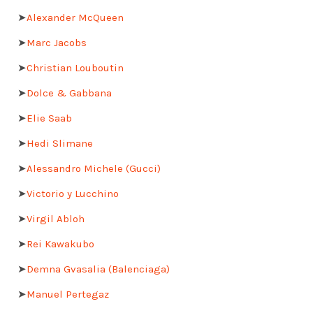
➤
Alexander McQueen
➤
Marc Jacobs
➤
Christian Louboutin
➤
Dolce & Gabbana
➤
Elie Saab
➤
Hedi Slimane
➤
Alessandro Michele (Gucci)
➤
Victorio y Lucchino
➤
Virgil Abloh
➤
Rei Kawakubo
➤
Demna Gvasalia (Balenciaga)
➤
Manuel Pertegaz