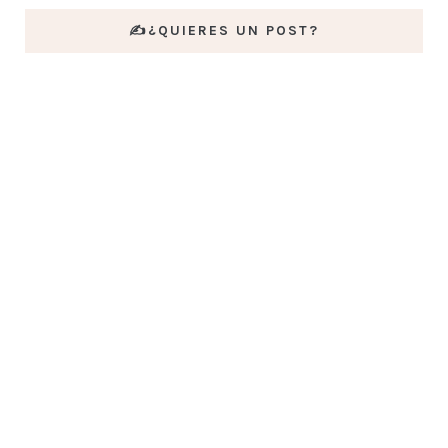
✍️¿QUIERES UN POST?