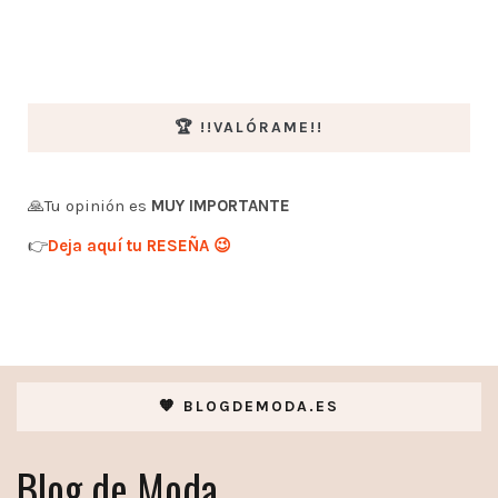
🏆 !!VALÓRAME!!
🙏Tu opinión es
MUY IMPORTANTE
👉
Deja aquí tu RESEÑA 😉
🧡 BLOGDEMODA.ES
Blog de Moda