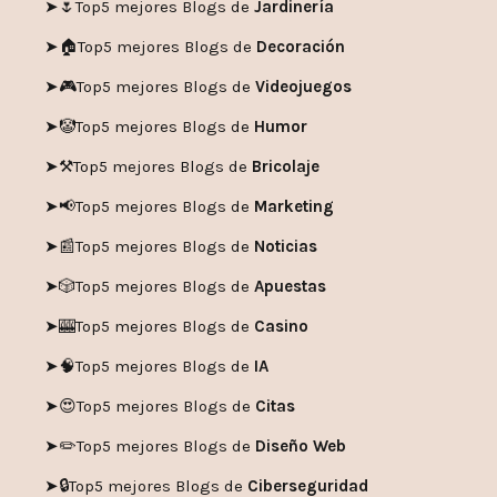
➤🌷
Top5 mejores Blogs de
Jardinería
➤🏠
Top5 mejores Blogs de
Decoración
➤🎮
Top5 mejores Blogs de
Videojuegos
➤🤡
Top5 mejores Blogs de
Humor
➤
⚒️
Top5 mejores Blogs de
Bricolaje
➤
📢
Top5 mejores Blogs de
Marketing
➤📰
Top5 mejores Blogs de
Noticias
➤🎲
Top5 mejores Blogs de
Apuestas
➤🎰
Top5 mejores Blogs de
Casino
➤🧠
Top5 mejores Blogs de
IA
➤😍
Top5 mejores Blogs de
Citas
➤✏️
Top5 mejores Blogs de
Diseño Web
➤🔒
Top5 mejores Blogs de
Ciberseguridad