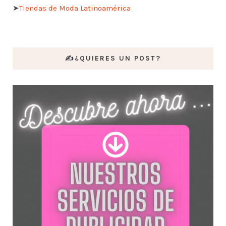
➤
Tiendas de Moda Latinoamérica
✍️¿QUIERES UN POST?