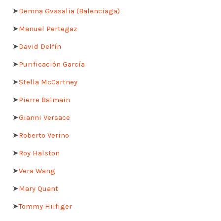
➤
Demna Gvasalia (Balenciaga)
➤
Manuel Pertegaz
➤
David Delfín
➤
Purificación García
➤
Stella McCartney
➤
Pierre Balmain
➤
Gianni Versace
➤
Roberto Verino
➤
Roy Halston
➤
Vera Wang
➤
Mary Quant
➤
Tommy Hilfiger