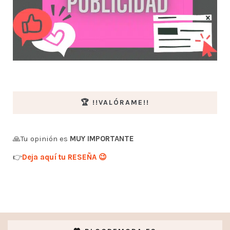
🏆 !!VALÓRAME!!
🙏Tu opinión es
MUY IMPORTANTE
👉
Deja aquí tu RESEÑA 😉