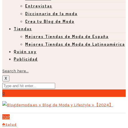
Entrevistas
Diccionario de la moda
Crea tu Blog de Moda
Tiendas
Mejores Tiendas de Moda de España
Mejores Tiendas de Moda de Latinoamérica
Quién soy
Publicidad
Search here...
X
0
TOP
☘️Salud