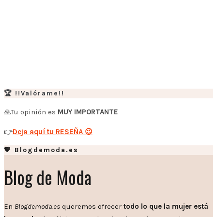
🏆 !!Valórame!!
🙏Tu opinión es
MUY IMPORTANTE
👉
Deja aquí tu RESEÑA 😉
🧡 Blogdemoda.es
Blog de Moda
En
Blogdemoda.es
queremos ofrecer
todo lo que la mujer está