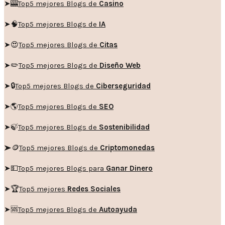
➤🎰
Top5 mejores Blogs de
Casino
➤🧠
Top5 mejores Blogs de
IA
➤😍
Top5 mejores Blogs de
Citas
➤✏️
Top5 mejores Blogs de
Diseño Web
➤🔒
Top5 mejores Blogs de
Ciberseguridad
➤🌎
Top5 mejores Blogs de
SEO
➤🍃
Top5 mejores Blogs de
Sostenibilidad
➤🪙
Top5 mejores Blogs de
Criptomonedas
➤💵
Top5 mejores Blogs para
Ganar Dinero
➤🏆
Top5 mejores
Redes Sociales
➤🆘
Top5 mejores Blogs de
Autoayuda