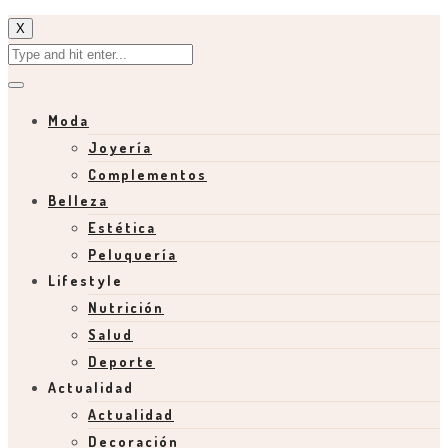
X
Moda
Joyería
Complementos
Belleza
Estética
Peluquería
Lifestyle
Nutrición
Salud
Deporte
Actualidad
Actualidad
Decoración