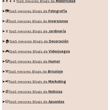
➤👩‍👧‍👦
Top5 mejores Blogs de
Maternidad
➤📷
Top5 mejores Blogs de
Fotografía
➤💰
Top5 mejores Blogs de
Inversiones
➤🌷
Top5 mejores Blogs de
Jardinería
➤🏠
Top5 mejores Blogs de
Decoración
➤🎮
Top5 mejores Blogs de
Videojuegos
➤🤡
Top5 mejores Blogs de
Humor
➤
⚒️
Top5 mejores Blogs de
Bricolaje
➤
📢
Top5 mejores Blogs de
Marketing
➤📰
Top5 mejores Blogs de
Noticias
➤🎲
Top5 mejores Blogs de
Apuestas