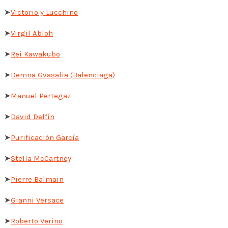
➤
Victorio y Lucchino
➤
Virgil Abloh
➤
Rei Kawakubo
➤
Demna Gvasalia (Balenciaga)
➤
Manuel Pertegaz
➤
David Delfín
➤
Purificación García
➤
Stella McCartney
➤
Pierre Balmain
➤
Gianni Versace
➤
Roberto Verino