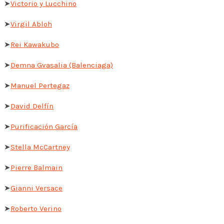
➤
Victorio y Lucchino
➤
Virgil Abloh
➤
Rei Kawakubo
➤
Demna Gvasalia (Balenciaga)
➤
Manuel Pertegaz
➤
David Delfín
➤
Purificación García
➤
Stella McCartney
➤
Pierre Balmain
➤
Gianni Versace
➤
Roberto Verino