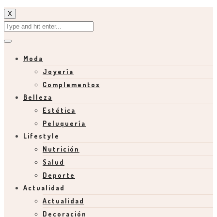
X
Moda
Joyería
Complementos
Belleza
Estética
Peluquería
Lifestyle
Nutrición
Salud
Deporte
Actualidad
Actualidad
Decoración