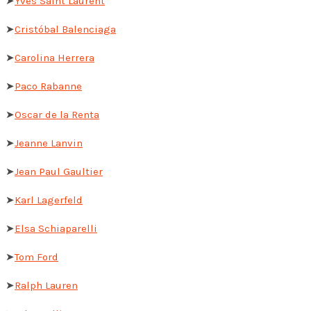
➤
Yves Saint Laurent
➤
Cristóbal Balenciaga
➤
Carolina Herrera
➤
Paco Rabanne
➤
Oscar de la Renta
➤
Jeanne Lanvin
➤
Jean Paul Gaultier
➤
Karl Lagerfeld
➤
Elsa Schiaparelli
➤
Tom Ford
➤
Ralph Lauren