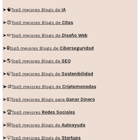
➤🧠
Top5 mejores Blogs de
IA
➤😍
Top5 mejores Blogs de
Citas
➤✏️
Top5 mejores Blogs de
Diseño Web
➤🔒
Top5 mejores Blogs de
Ciberseguridad
➤🌎
Top5 mejores Blogs de
SEO
➤🍃
Top5 mejores Blogs de
Sostenibilidad
➤🪙
Top5 mejores Blogs de
Criptomonedas
➤💵
Top5 mejores Blogs para
Ganar Dinero
➤🏆
Top5 mejores
Redes Sociales
➤🆘
Top5 mejores Blogs de
Autoayuda
➤💡
Top5 mejores Blogs de
Startups