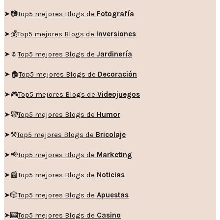
➤📷
Top5 mejores Blogs de
Fotografía
➤💰
Top5 mejores Blogs de
Inversiones
➤🌷
Top5 mejores Blogs de
Jardinería
➤🏠
Top5 mejores Blogs de
Decoración
➤🎮
Top5 mejores Blogs de
Videojuegos
➤🤡
Top5 mejores Blogs de
Humor
➤
⚒️
Top5 mejores Blogs de
Bricolaje
➤
📢
Top5 mejores Blogs de
Marketing
➤📰
Top5 mejores Blogs de
Noticias
➤🎲
Top5 mejores Blogs de
Apuestas
➤🎰
Top5 mejores Blogs de
Casino