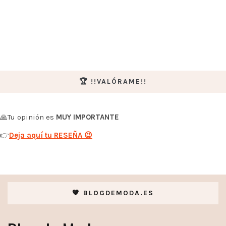
🏆 !!VALÓRAME!!
🙏Tu opinión es
MUY IMPORTANTE
👉
Deja aquí tu RESEÑA 😉
🧡 BLOGDEMODA.ES