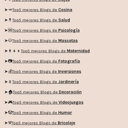
➤🥕
Top5 mejores Blogs de
Cocina
➤💊
Top5 mejores Blogs de
Salud
➤🆘
Top5 mejores Blogs de
Psicología
➤🐶
Top5 mejores Blogs de
Mascotas
➤👩‍👧‍👦
Top5 mejores Blogs de
Maternidad
➤📷
Top5 mejores Blogs de
Fotografía
➤💰
Top5 mejores Blogs de
Inversiones
➤🌷
Top5 mejores Blogs de
Jardinería
➤🏠
Top5 mejores Blogs de
Decoración
➤🎮
Top5 mejores Blogs de
Videojuegos
➤🤡
Top5 mejores Blogs de
Humor
➤
⚒️
Top5 mejores Blogs de
Bricolaje