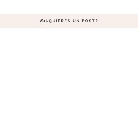
✍️¿QUIERES UN POST?