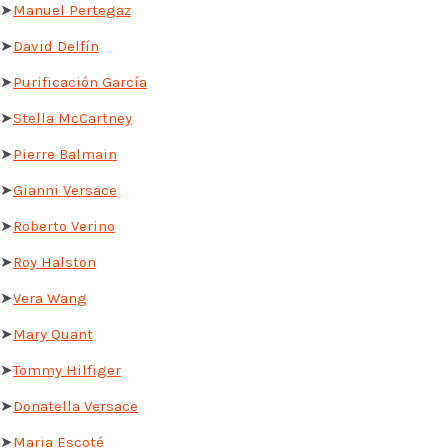
➤
Manuel Pertegaz
➤
David Delfín
➤
Purificación García
➤
Stella McCartney
➤
Pierre Balmain
➤
Gianni Versace
➤
Roberto Verino
➤
Roy Halston
➤
Vera Wang
➤
Mary Quant
➤
Tommy Hilfiger
➤
Donatella Versace
➤
Maria Escoté