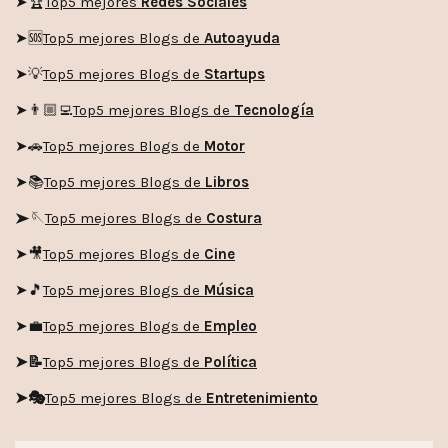
➤🏆
Top5 mejores
Redes Sociales
➤🆘
Top5 mejores Blogs de
Autoayuda
➤💡
Top5 mejores Blogs de
Startups
➤👨🏼‍💻
Top5 mejores Blogs de
Tecnología
➤🚗
Top5 mejores Blogs de
Motor
➤📚
Top5 mejores Blogs de
Libros
➤🪡
Top5 mejores Blogs de
Costura
➤🎥
Top5 mejores Blogs de
Cine
➤🎵
Top5 mejores Blogs de
Música
➤💼
Top5 mejores Blogs de
Empleo
➤📝
Top5 mejores Blogs de
Política
➤🎭
Top5 mejores Blogs de
Entretenimiento