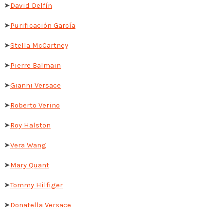
➤
David Delfín
➤
Purificación García
➤
Stella McCartney
➤
Pierre Balmain
➤
Gianni Versace
➤
Roberto Verino
➤
Roy Halston
➤
Vera Wang
➤
Mary Quant
➤
Tommy Hilfiger
➤
Donatella Versace