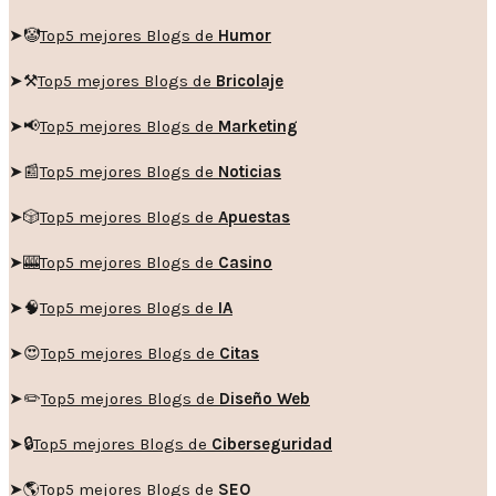
➤🤡
Top5 mejores Blogs de
Humor
➤
⚒️
Top5 mejores Blogs de
Bricolaje
➤
📢
Top5 mejores Blogs de
Marketing
➤📰
Top5 mejores Blogs de
Noticias
➤🎲
Top5 mejores Blogs de
Apuestas
➤🎰
Top5 mejores Blogs de
Casino
➤🧠
Top5 mejores Blogs de
IA
➤😍
Top5 mejores Blogs de
Citas
➤✏️
Top5 mejores Blogs de
Diseño Web
➤🔒
Top5 mejores Blogs de
Ciberseguridad
➤🌎
Top5 mejores Blogs de
SEO