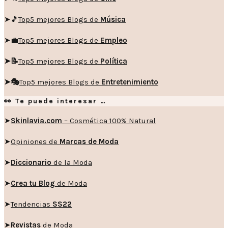
➤🎵
Top5 mejores Blogs de
Música
➤💼
Top5 mejores Blogs de
Empleo
➤📝
Top5 mejores Blogs de
Política
➤🎭
Top5 mejores Blogs de
Entretenimiento
👀 Te puede interesar …
➤
Skinlavia.com
– Cosmética 100% Natural
➤
Opiniones de
Marcas de Moda
➤
Diccionario
de la Moda
➤
Crea tu Blog
de Moda
➤
Tendencias
SS22
➤
Revistas
de Moda