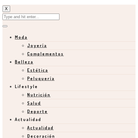
X
Moda
Joyería
Complementos
Belleza
Estética
Peluquería
Lifestyle
Nutrición
Salud
Deporte
Actualidad
Actualidad
Decoración