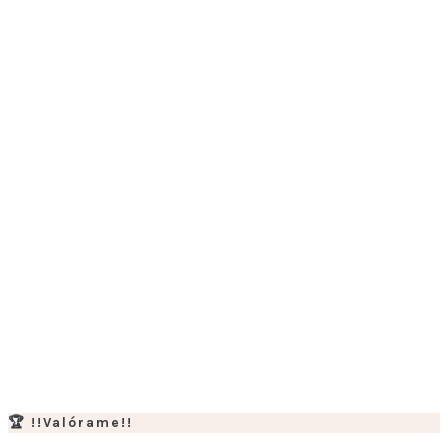
🏆 !!Valórame!!