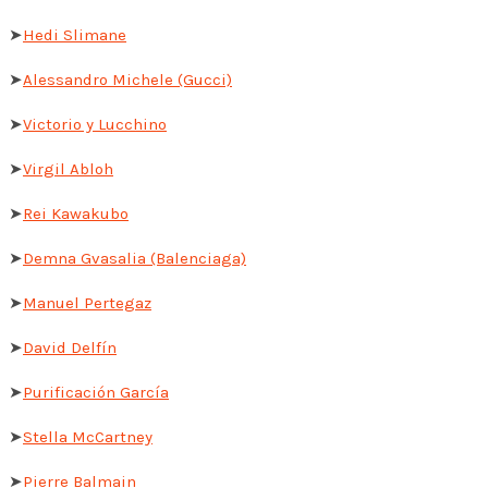
➤
Hedi Slimane
➤
Alessandro Michele (Gucci)
➤
Victorio y Lucchino
➤
Virgil Abloh
➤
Rei Kawakubo
➤
Demna Gvasalia (Balenciaga)
➤
Manuel Pertegaz
➤
David Delfín
➤
Purificación García
➤
Stella McCartney
➤
Pierre Balmain