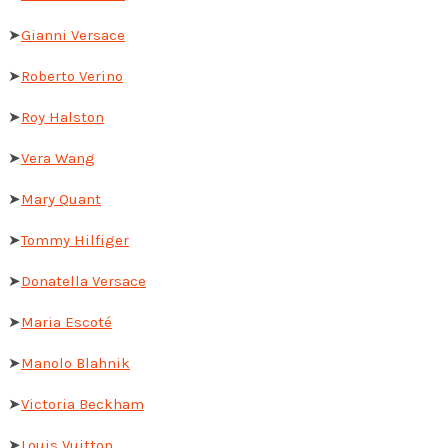
➤
Gianni Versace
➤
Roberto Verino
➤
Roy Halston
➤
Vera Wang
➤
Mary Quant
➤
Tommy Hilfiger
➤
Donatella Versace
➤
Maria Escoté
➤
Manolo Blahnik
➤
Victoria Beckham
➤
Louis Vuitton