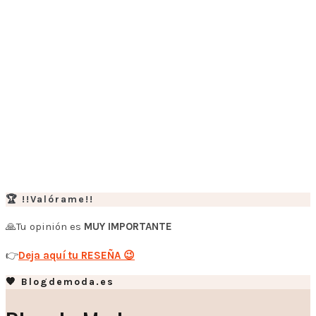
🏆 !!Valórame!!
🙏Tu opinión es
MUY IMPORTANTE
👉
Deja aquí tu RESEÑA 😉
🧡 Blogdemoda.es