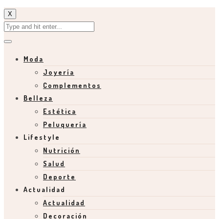
X
Moda
Joyería
Complementos
Belleza
Estética
Peluquería
Lifestyle
Nutrición
Salud
Deporte
Actualidad
Actualidad
Decoración