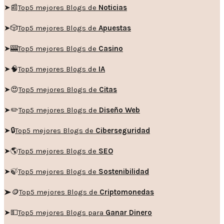
➤📰
Top5 mejores Blogs de
Noticias
➤🎲
Top5 mejores Blogs de
Apuestas
➤🎰
Top5 mejores Blogs de
Casino
➤🧠
Top5 mejores Blogs de
IA
➤😍
Top5 mejores Blogs de
Citas
➤✏️
Top5 mejores Blogs de
Diseño Web
➤🔒
Top5 mejores Blogs de
Ciberseguridad
➤🌎
Top5 mejores Blogs de
SEO
➤🍃
Top5 mejores Blogs de
Sostenibilidad
➤🪙
Top5 mejores Blogs de
Criptomonedas
➤💵
Top5 mejores Blogs para
Ganar Dinero