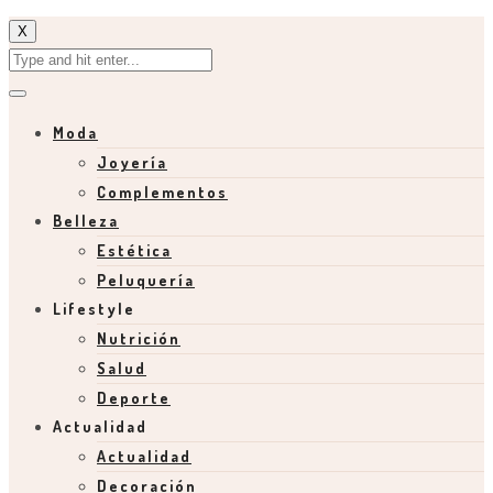
X
Moda
Joyería
Complementos
Belleza
Estética
Peluquería
Lifestyle
Nutrición
Salud
Deporte
Actualidad
Actualidad
Decoración