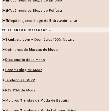
➤💼
Top5 mejores Blogs de
Empleo
➤📝
Top5 mejores Blogs de
Política
➤🎭
Top5 mejores Blogs de
Entretenimiento
👀 Te puede interesar …
➤
Skinlavia.com
– Cosmética 100% Natural
➤
Opiniones de
Marcas de Moda
➤
Diccionario
de la Moda
➤
Crea tu Blog
de Moda
➤
Tendencias
SS22
➤
Revistas
de Moda
➤
Mejores
Tiendas de Moda de España
➤
Mejores
Tiendas de Moda Latinoamérica