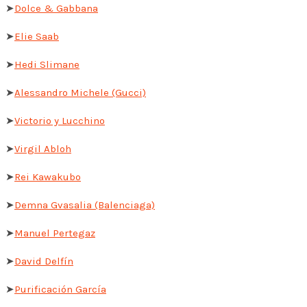
➤
Dolce & Gabbana
➤
Elie Saab
➤
Hedi Slimane
➤
Alessandro Michele (Gucci)
➤
Victorio y Lucchino
➤
Virgil Abloh
➤
Rei Kawakubo
➤
Demna Gvasalia (Balenciaga)
➤
Manuel Pertegaz
➤
David Delfín
➤
Purificación García