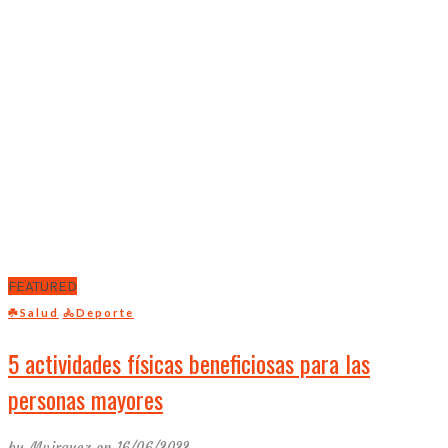
FEATURED
☘️Salud
🚴Deporte
5 actividades físicas beneficiosas para las
personas mayores
by
Mvirguez
on 16/06/2022