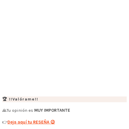
🏆 !!Valórame!!
🙏Tu opinión es
MUY IMPORTANTE
👉
Deja aquí tu RESEÑA 😉