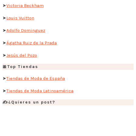
➤
Victoria Beckham
➤
Louis Vuitton
➤
Adolfo Dominguez
➤
Ágatha Ruiz de la Prada
➤
Jesús del Pozo
🎀Top Tiendas
➤
Tiendas de Moda de España
➤
Tiendas de Moda Latinoamérica
✍️¿Quieres un post?