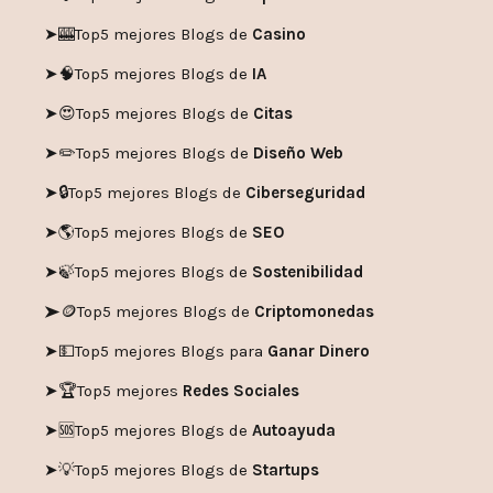
➤🎰
Top5 mejores Blogs de
Casino
➤🧠
Top5 mejores Blogs de
IA
➤😍
Top5 mejores Blogs de
Citas
➤✏️
Top5 mejores Blogs de
Diseño Web
➤🔒
Top5 mejores Blogs de
Ciberseguridad
➤🌎
Top5 mejores Blogs de
SEO
➤🍃
Top5 mejores Blogs de
Sostenibilidad
➤🪙
Top5 mejores Blogs de
Criptomonedas
➤💵
Top5 mejores Blogs para
Ganar Dinero
➤🏆
Top5 mejores
Redes Sociales
➤🆘
Top5 mejores Blogs de
Autoayuda
➤💡
Top5 mejores Blogs de
Startups