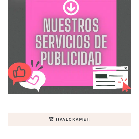
🏆 !!VALÓRAME!!