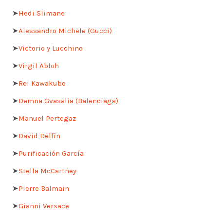
➤
Hedi Slimane
➤
Alessandro Michele (Gucci)
➤
Victorio y Lucchino
➤
Virgil Abloh
➤
Rei Kawakubo
➤
Demna Gvasalia (Balenciaga)
➤
Manuel Pertegaz
➤
David Delfín
➤
Purificación García
➤
Stella McCartney
➤
Pierre Balmain
➤
Gianni Versace