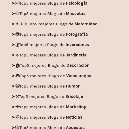
➤🆘
Top5 mejores Blogs de
Psicología
➤🐶
Top5 mejores Blogs de
Mascotas
➤👩‍👧‍👦
Top5 mejores Blogs de
Maternidad
➤📷
Top5 mejores Blogs de
Fotografía
➤💰
Top5 mejores Blogs de
Inversiones
➤🌷
Top5 mejores Blogs de
Jardinería
➤🏠
Top5 mejores Blogs de
Decoración
➤🎮
Top5 mejores Blogs de
Videojuegos
➤🤡
Top5 mejores Blogs de
Humor
➤
⚒️
Top5 mejores Blogs de
Bricolaje
➤
📢
Top5 mejores Blogs de
Marketing
➤📰
Top5 mejores Blogs de
Noticias
➤🎲
Top5 mejores Blogs de
Apuestas