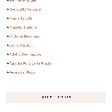
➤
Tommy Hilfiger
➤
Donatella Versace
➤
Maria Escoté
➤
Manolo Blahnik
➤
Victoria Beckham
➤
Louis Vuitton
➤
Adolfo Dominguez
➤
Ágatha Ruiz de la Prada
➤
Jesús del Pozo
🎀TOP TIENDAS