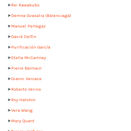
➤
Rei Kawakubo
➤
Demna Gvasalia (Balenciaga)
➤
Manuel Pertegaz
➤
David Delfín
➤
Purificación García
➤
Stella McCartney
➤
Pierre Balmain
➤
Gianni Versace
➤
Roberto Verino
➤
Roy Halston
➤
Vera Wang
➤
Mary Quant