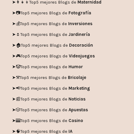
➤👩‍👧‍👦
Top5 mejores Blogs de
Maternidad
➤📷
Top5 mejores Blogs de
Fotografía
➤💰
Top5 mejores Blogs de
Inversiones
➤🌷
Top5 mejores Blogs de
Jardinería
➤🏠
Top5 mejores Blogs de
Decoración
➤🎮
Top5 mejores Blogs de
Videojuegos
➤🤡
Top5 mejores Blogs de
Humor
➤
⚒️
Top5 mejores Blogs de
Bricolaje
➤
📢
Top5 mejores Blogs de
Marketing
➤📰
Top5 mejores Blogs de
Noticias
➤🎲
Top5 mejores Blogs de
Apuestas
➤🎰
Top5 mejores Blogs de
Casino
➤🧠
Top5 mejores Blogs de
IA