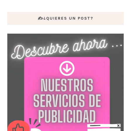
✍️¿QUIERES UN POST?