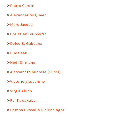
➤
Pierre Cardin
➤
Alexander McQueen
➤
Marc Jacobs
➤
Christian Louboutin
➤
Dolce & Gabbana
➤
Elie Saab
➤
Hedi Slimane
➤
Alessandro Michele (Gucci)
➤
Victorio y Lucchino
➤
Virgil Abloh
➤
Rei Kawakubo
➤
Demna Gvasalia (Balenciaga)