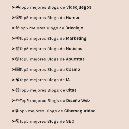
➤🎮
Top5 mejores Blogs de
Videojuegos
➤🤡
Top5 mejores Blogs de
Humor
➤
⚒️
Top5 mejores Blogs de
Bricolaje
➤
📢
Top5 mejores Blogs de
Marketing
➤📰
Top5 mejores Blogs de
Noticias
➤🎲
Top5 mejores Blogs de
Apuestas
➤🎰
Top5 mejores Blogs de
Casino
➤🧠
Top5 mejores Blogs de
IA
➤😍
Top5 mejores Blogs de
Citas
➤✏️
Top5 mejores Blogs de
Diseño Web
➤🔒
Top5 mejores Blogs de
Ciberseguridad
➤🌎
Top5 mejores Blogs de
SEO