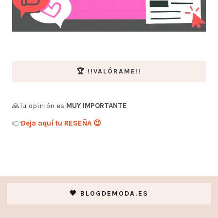
🏆 !!VALÓRAME!!
🙏Tu opinión es
MUY IMPORTANTE
👉
Deja aquí tu RESEÑA 😉
🧡 BLOGDEMODA.ES