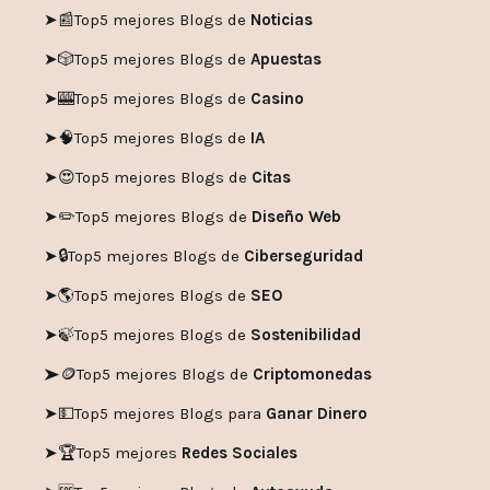
➤📰
Top5 mejores Blogs de
Noticias
➤🎲
Top5 mejores Blogs de
Apuestas
➤🎰
Top5 mejores Blogs de
Casino
➤🧠
Top5 mejores Blogs de
IA
➤😍
Top5 mejores Blogs de
Citas
➤✏️
Top5 mejores Blogs de
Diseño Web
➤🔒
Top5 mejores Blogs de
Ciberseguridad
➤🌎
Top5 mejores Blogs de
SEO
➤🍃
Top5 mejores Blogs de
Sostenibilidad
➤🪙
Top5 mejores Blogs de
Criptomonedas
➤💵
Top5 mejores Blogs para
Ganar Dinero
➤🏆
Top5 mejores
Redes Sociales