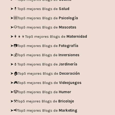
➤💊
Top5 mejores Blogs de
Salud
➤🆘
Top5 mejores Blogs de
Psicología
➤🐶
Top5 mejores Blogs de
Mascotas
➤👩‍👧‍👦
Top5 mejores Blogs de
Maternidad
➤📷
Top5 mejores Blogs de
Fotografía
➤💰
Top5 mejores Blogs de
Inversiones
➤🌷
Top5 mejores Blogs de
Jardinería
➤🏠
Top5 mejores Blogs de
Decoración
➤🎮
Top5 mejores Blogs de
Videojuegos
➤🤡
Top5 mejores Blogs de
Humor
➤
⚒️
Top5 mejores Blogs de
Bricolaje
➤
📢
Top5 mejores Blogs de
Marketing