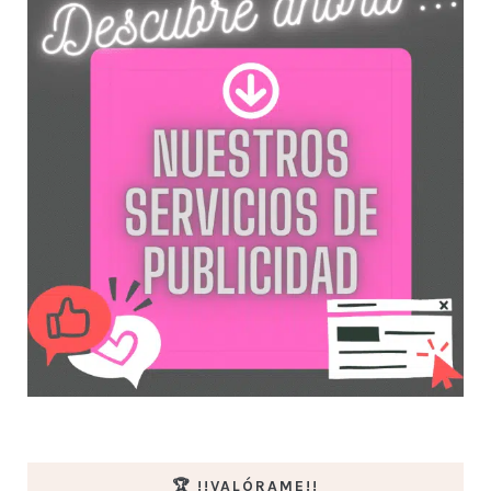
🏆 !!VALÓRAME!!