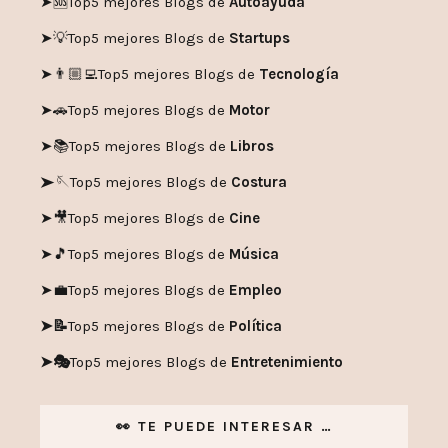
➤🆘
Top5 mejores Blogs de
Autoayuda
➤💡
Top5 mejores Blogs de
Startups
➤👨🏼‍💻
Top5 mejores Blogs de
Tecnología
➤🚗
Top5 mejores Blogs de
Motor
➤📚
Top5 mejores Blogs de
Libros
➤🪡
Top5 mejores Blogs de
Costura
➤🎥
Top5 mejores Blogs de
Cine
➤🎵
Top5 mejores Blogs de
Música
➤💼
Top5 mejores Blogs de
Empleo
➤📝
Top5 mejores Blogs de
Política
➤🎭
Top5 mejores Blogs de
Entretenimiento
👀 TE PUEDE INTERESAR …