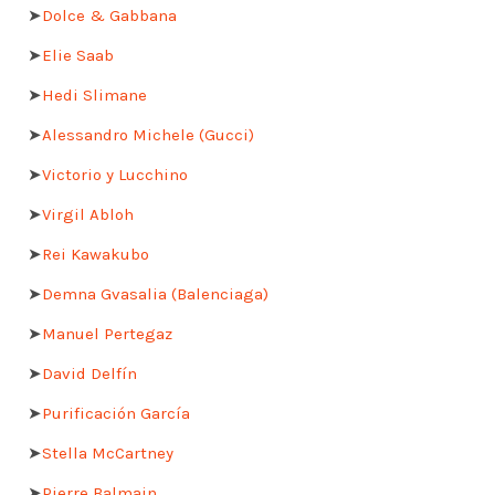
➤
Dolce & Gabbana
➤
Elie Saab
➤
Hedi Slimane
➤
Alessandro Michele (Gucci)
➤
Victorio y Lucchino
➤
Virgil Abloh
➤
Rei Kawakubo
➤
Demna Gvasalia (Balenciaga)
➤
Manuel Pertegaz
➤
David Delfín
➤
Purificación García
➤
Stella McCartney
➤
Pierre Balmain