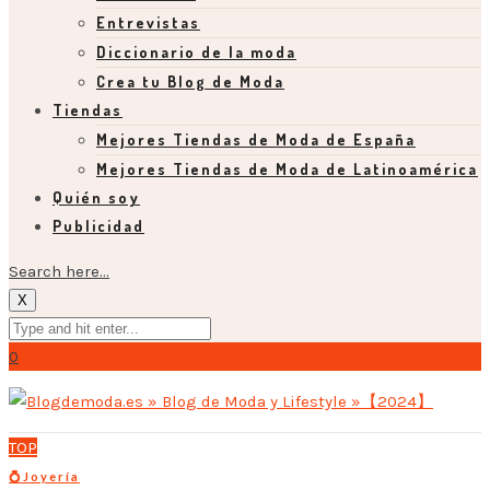
Entrevistas
Diccionario de la moda
Crea tu Blog de Moda
Tiendas
Mejores Tiendas de Moda de España
Mejores Tiendas de Moda de Latinoamérica
Quién soy
Publicidad
Search here...
X
0
TOP
💍Joyería