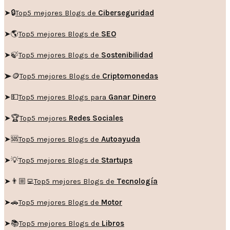
➤🔒
Top5 mejores Blogs de
Ciberseguridad
➤🌎
Top5 mejores Blogs de
SEO
➤🍃
Top5 mejores Blogs de
Sostenibilidad
➤🪙
Top5 mejores Blogs de
Criptomonedas
➤💵
Top5 mejores Blogs para
Ganar Dinero
➤🏆
Top5 mejores
Redes Sociales
➤🆘
Top5 mejores Blogs de
Autoayuda
➤💡
Top5 mejores Blogs de
Startups
➤👨🏼‍💻
Top5 mejores Blogs de
Tecnología
➤🚗
Top5 mejores Blogs de
Motor
➤📚
Top5 mejores Blogs de
Libros