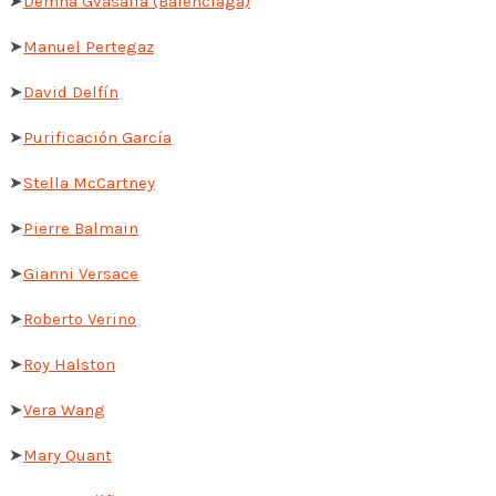
➤
Demna Gvasalia (Balenciaga)
➤
Manuel Pertegaz
➤
David Delfín
➤
Purificación García
➤
Stella McCartney
➤
Pierre Balmain
➤
Gianni Versace
➤
Roberto Verino
➤
Roy Halston
➤
Vera Wang
➤
Mary Quant