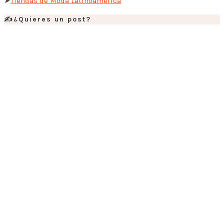
➤
Tiendas de Moda Latinoamérica
✍️¿Quieres un post?