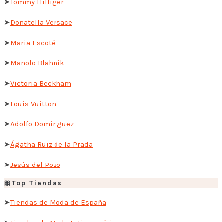
➤
Tommy Hilfiger
➤
Donatella Versace
➤
Maria Escoté
➤
Manolo Blahnik
➤
Victoria Beckham
➤
Louis Vuitton
➤
Adolfo Dominguez
➤
Ágatha Ruiz de la Prada
➤
Jesús del Pozo
🎀Top Tiendas
➤
Tiendas de Moda de España