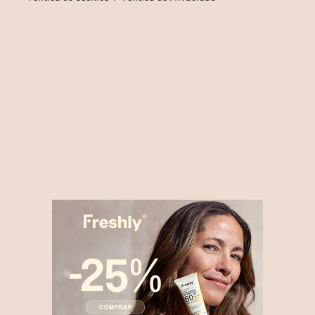
➤
Darknetsearch.com by Kaduu
😎¿QUIERES ANUNCIARTE AQUÍ?
Política de Cookies
I
Política de Privacidad