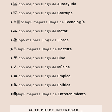
➤🪙
Top5 mejores Blogs de
Criptomonedas
➤💵
Top5 mejores Blogs para
Ganar Dinero
➤🏆
Top5 mejores
Redes Sociales
➤🆘
Top5 mejores Blogs de
Autoayuda
➤💡
Top5 mejores Blogs de
Startups
➤👨🏼‍💻
Top5 mejores Blogs de
Tecnología
➤🚗
Top5 mejores Blogs de
Motor
➤📚
Top5 mejores Blogs de
Libros
➤🪡
Top5 mejores Blogs de
Costura
➤🎥
Top5 mejores Blogs de
Cine
➤🎵
Top5 mejores Blogs de
Música
➤💼
Top5 mejores Blogs de
Empleo
➤📝
Top5 mejores Blogs de
Política