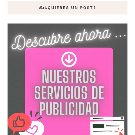
✍️¿QUIERES UN POST?