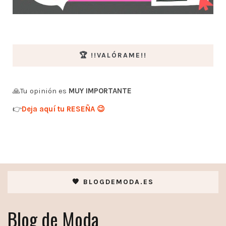
🏆 !!VALÓRAME!!
🙏Tu opinión es
MUY IMPORTANTE
👉
Deja aquí tu RESEÑA 😉
🧡 BLOGDEMODA.ES
Blog de Moda