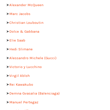
➤
Alexander McQueen
➤
Marc Jacobs
➤
Christian Louboutin
➤
Dolce & Gabbana
➤
Elie Saab
➤
Hedi Slimane
➤
Alessandro Michele (Gucci)
➤
Victorio y Lucchino
➤
Virgil Abloh
➤
Rei Kawakubo
➤
Demna Gvasalia (Balenciaga)
➤
Manuel Pertegaz