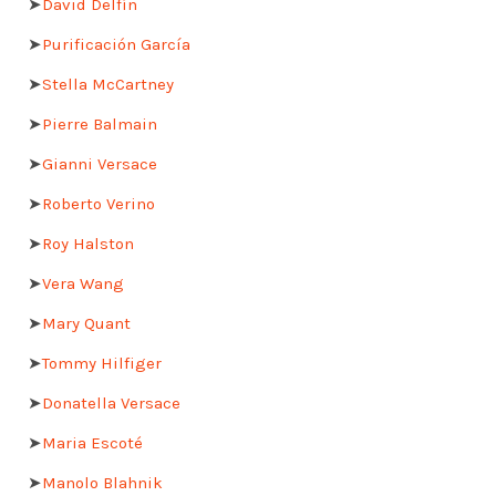
➤
David Delfín
➤
Purificación García
➤
Stella McCartney
➤
Pierre Balmain
➤
Gianni Versace
➤
Roberto Verino
➤
Roy Halston
➤
Vera Wang
➤
Mary Quant
➤
Tommy Hilfiger
➤
Donatella Versace
➤
Maria Escoté
➤
Manolo Blahnik