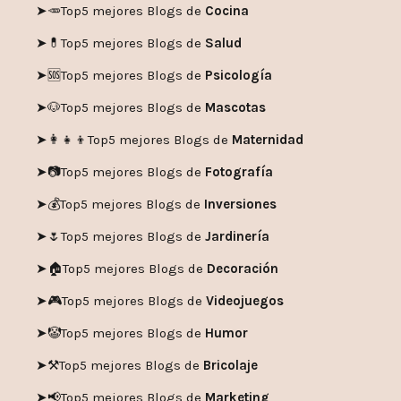
➤💄
Top5 mejores Blogs de
Belleza
➤🎾
Top5 mejores Blogs de
Deporte
➤✈️
Top5 mejores Blogs de
Viajes
➤🥕
Top5 mejores Blogs de
Cocina
➤💊
Top5 mejores Blogs de
Salud
➤🆘
Top5 mejores Blogs de
Psicología
➤🐶
Top5 mejores Blogs de
Mascotas
➤👩‍👧‍👦
Top5 mejores Blogs de
Maternidad
➤📷
Top5 mejores Blogs de
Fotografía
➤💰
Top5 mejores Blogs de
Inversiones
➤🌷
Top5 mejores Blogs de
Jardinería
➤🏠
Top5 mejores Blogs de
Decoración
➤🎮
Top5 mejores Blogs de
Videojuegos