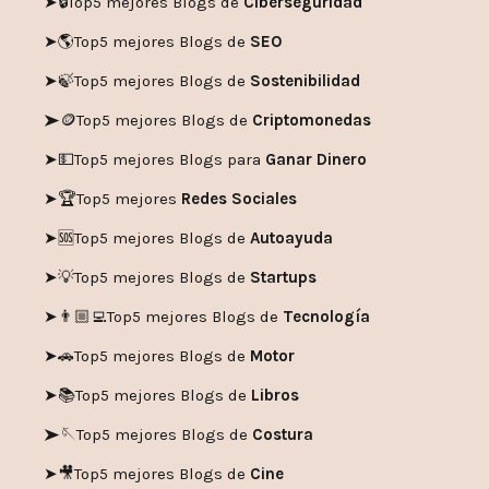
➤🔒
Top5 mejores Blogs de
Ciberseguridad
➤🌎
Top5 mejores Blogs de
SEO
➤🍃
Top5 mejores Blogs de
Sostenibilidad
➤🪙
Top5 mejores Blogs de
Criptomonedas
➤💵
Top5 mejores Blogs para
Ganar Dinero
➤🏆
Top5 mejores
Redes Sociales
➤🆘
Top5 mejores Blogs de
Autoayuda
➤💡
Top5 mejores Blogs de
Startups
➤👨🏼‍💻
Top5 mejores Blogs de
Tecnología
➤🚗
Top5 mejores Blogs de
Motor
➤📚
Top5 mejores Blogs de
Libros
➤🪡
Top5 mejores Blogs de
Costura
➤🎥
Top5 mejores Blogs de
Cine