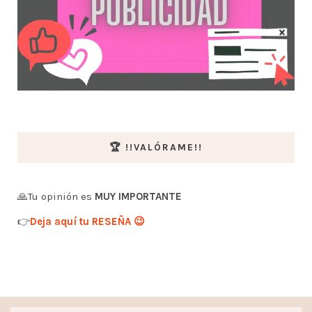
🏆 !!VALÓRAME!!
🙏Tu opinión es
MUY IMPORTANTE
👉
Deja aquí tu RESEÑA 😉