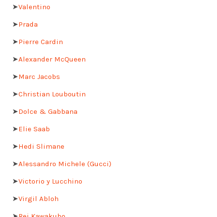
➤
Valentino
➤
Prada
➤
Pierre Cardin
➤
Alexander McQueen
➤
Marc Jacobs
➤
Christian Louboutin
➤
Dolce & Gabbana
➤
Elie Saab
➤
Hedi Slimane
➤
Alessandro Michele (Gucci)
➤
Victorio y Lucchino
➤
Virgil Abloh
➤
Rei Kawakubo