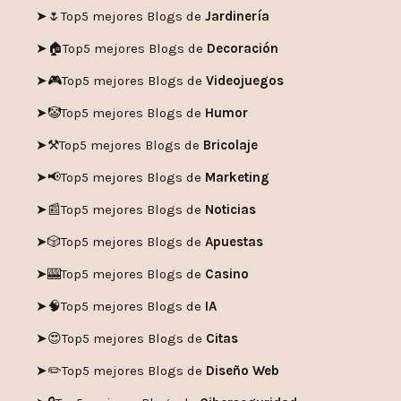
➤🌷
Top5 mejores Blogs de
Jardinería
➤🏠
Top5 mejores Blogs de
Decoración
➤🎮
Top5 mejores Blogs de
Videojuegos
➤🤡
Top5 mejores Blogs de
Humor
➤
⚒️
Top5 mejores Blogs de
Bricolaje
➤
📢
Top5 mejores Blogs de
Marketing
➤📰
Top5 mejores Blogs de
Noticias
➤🎲
Top5 mejores Blogs de
Apuestas
➤🎰
Top5 mejores Blogs de
Casino
➤🧠
Top5 mejores Blogs de
IA
➤😍
Top5 mejores Blogs de
Citas
➤✏️
Top5 mejores Blogs de
Diseño Web