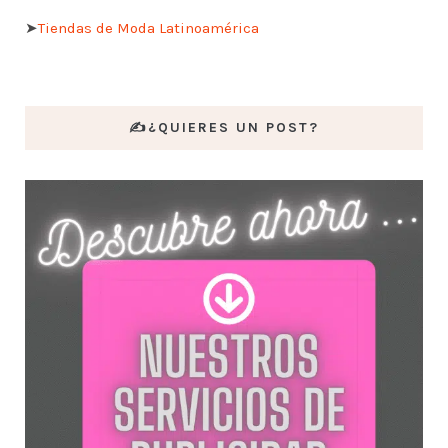
➤
Tiendas de Moda Latinoamérica
✍️¿QUIERES UN POST?