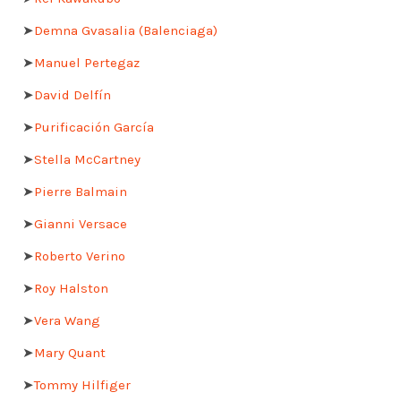
➤
Demna Gvasalia (Balenciaga)
➤
Manuel Pertegaz
➤
David Delfín
➤
Purificación García
➤
Stella McCartney
➤
Pierre Balmain
➤
Gianni Versace
➤
Roberto Verino
➤
Roy Halston
➤
Vera Wang
➤
Mary Quant
➤
Tommy Hilfiger