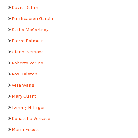
➤
David Delfín
➤
Purificación García
➤
Stella McCartney
➤
Pierre Balmain
➤
Gianni Versace
➤
Roberto Verino
➤
Roy Halston
➤
Vera Wang
➤
Mary Quant
➤
Tommy Hilfiger
➤
Donatella Versace
➤
Maria Escoté