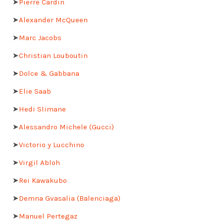
➤
Pierre Cardin
➤
Alexander McQueen
➤
Marc Jacobs
➤
Christian Louboutin
➤
Dolce & Gabbana
➤
Elie Saab
➤
Hedi Slimane
➤
Alessandro Michele (Gucci)
➤
Victorio y Lucchino
➤
Virgil Abloh
➤
Rei Kawakubo
➤
Demna Gvasalia (Balenciaga)
➤
Manuel Pertegaz