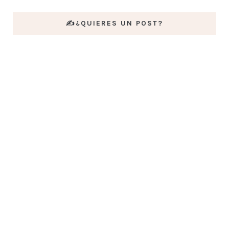
✍️¿QUIERES UN POST?