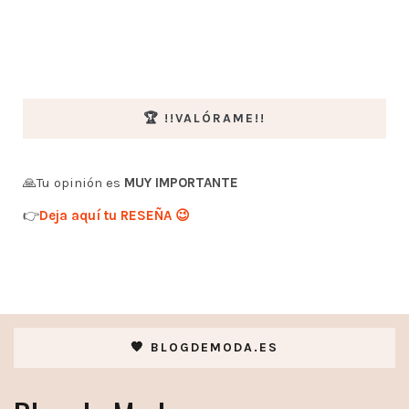
🏆 !!VALÓRAME!!
🙏Tu opinión es
MUY IMPORTANTE
👉
Deja aquí tu RESEÑA 😉
🧡 BLOGDEMODA.ES