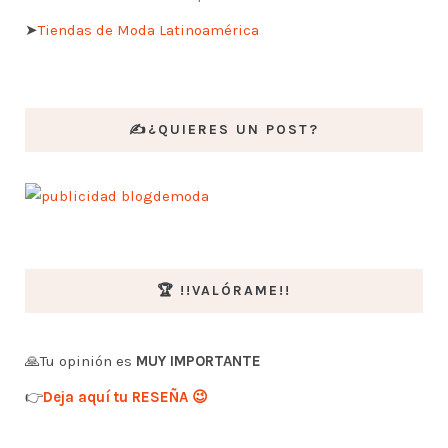
➤
Tiendas de Moda Latinoamérica
✍️¿QUIERES UN POST?
🏆 !!VALÓRAME!!
🙏Tu opinión es
MUY IMPORTANTE
👉
Deja aquí tu RESEÑA 😉