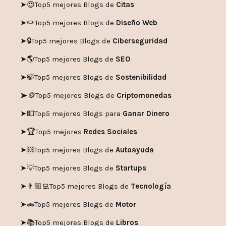
➤😍
Top5 mejores Blogs de
Citas
➤✏️
Top5 mejores Blogs de
Diseño Web
➤🔒
Top5 mejores Blogs de
Ciberseguridad
➤🌎
Top5 mejores Blogs de
SEO
➤🍃
Top5 mejores Blogs de
Sostenibilidad
➤🪙
Top5 mejores Blogs de
Criptomonedas
➤💵
Top5 mejores Blogs para
Ganar Dinero
➤🏆
Top5 mejores
Redes Sociales
➤🆘
Top5 mejores Blogs de
Autoayuda
➤💡
Top5 mejores Blogs de
Startups
➤👨🏼‍💻
Top5 mejores Blogs de
Tecnología
➤🚗
Top5 mejores Blogs de
Motor
➤📚
Top5 mejores Blogs de
Libros