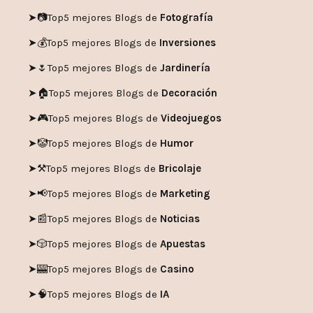
➤📷
Top5 mejores Blogs de
Fotografía
➤💰
Top5 mejores Blogs de
Inversiones
➤🌷
Top5 mejores Blogs de
Jardinería
➤🏠
Top5 mejores Blogs de
Decoración
➤🎮
Top5 mejores Blogs de
Videojuegos
➤🤡
Top5 mejores Blogs de
Humor
➤
⚒️
Top5 mejores Blogs de
Bricolaje
➤
📢
Top5 mejores Blogs de
Marketing
➤📰
Top5 mejores Blogs de
Noticias
➤🎲
Top5 mejores Blogs de
Apuestas
➤🎰
Top5 mejores Blogs de
Casino
➤🧠
Top5 mejores Blogs de
IA