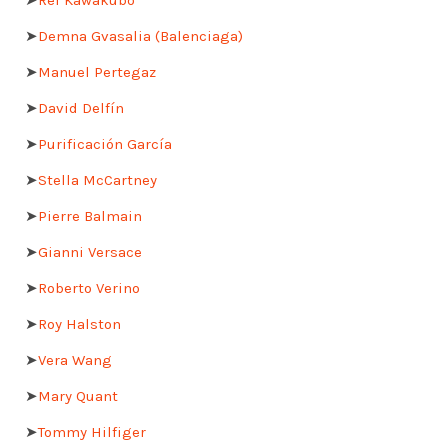
➤
Demna Gvasalia (Balenciaga)
➤
Manuel Pertegaz
➤
David Delfín
➤
Purificación García
➤
Stella McCartney
➤
Pierre Balmain
➤
Gianni Versace
➤
Roberto Verino
➤
Roy Halston
➤
Vera Wang
➤
Mary Quant
➤
Tommy Hilfiger