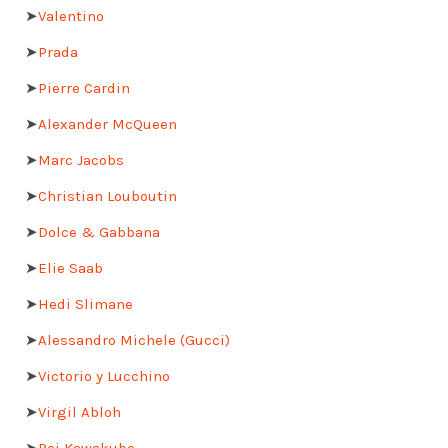
➤
Valentino
➤
Prada
➤
Pierre Cardin
➤
Alexander McQueen
➤
Marc Jacobs
➤
Christian Louboutin
➤
Dolce & Gabbana
➤
Elie Saab
➤
Hedi Slimane
➤
Alessandro Michele (Gucci)
➤
Victorio y Lucchino
➤
Virgil Abloh
➤
Rei Kawakubo