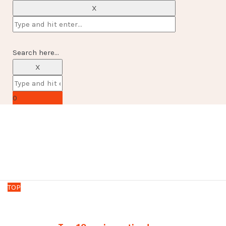
X
Search here...
X
0
TOP