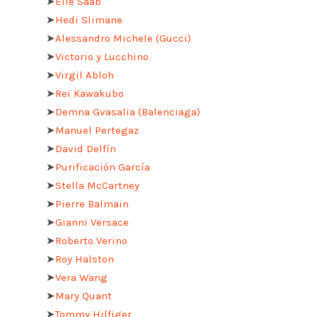
➤
Elie Saab
➤
Hedi Slimane
➤
Alessandro Michele (Gucci)
➤
Victorio y Lucchino
➤
Virgil Abloh
➤
Rei Kawakubo
➤
Demna Gvasalia (Balenciaga)
➤
Manuel Pertegaz
➤
David Delfín
➤
Purificación García
➤
Stella McCartney
➤
Pierre Balmain
➤
Gianni Versace
➤
Roberto Verino
➤
Roy Halston
➤
Vera Wang
➤
Mary Quant
➤
Tommy Hilfiger