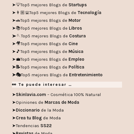
➤💡
Top5 mejores Blogs de
Startups
➤👨🏼‍💻
Top5 mejores Blogs de
Tecnología
➤🚗
Top5 mejores Blogs de
Motor
➤📚
Top5 mejores Blogs de
Libros
➤🪡
Top5 mejores Blogs de
Costura
➤🎥
Top5 mejores Blogs de
Cine
➤🎵
Top5 mejores Blogs de
Música
➤💼
Top5 mejores Blogs de
Empleo
➤📝
Top5 mejores Blogs de
Política
➤🎭
Top5 mejores Blogs de
Entretenimiento
👀 Te puede interesar …
➤
Skinlavia.com
– Cosmética 100% Natural
➤
Opiniones de
Marcas de Moda
➤
Diccionario
de la Moda
➤
Crea tu Blog
de Moda
➤
Tendencias
SS22
➤
Revistas
de Moda