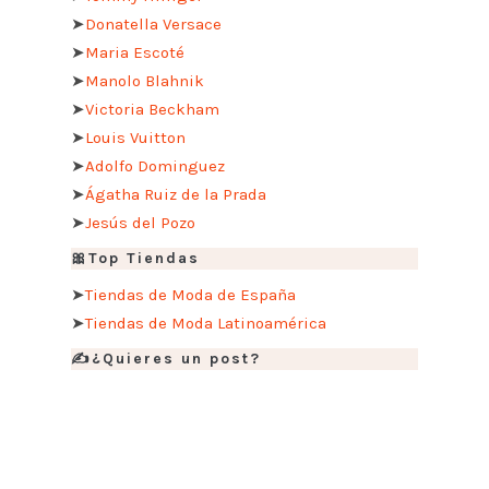
➤
Donatella Versace
➤
Maria Escoté
➤
Manolo Blahnik
➤
Victoria Beckham
➤
Louis Vuitton
➤
Adolfo Dominguez
➤
Ágatha Ruiz de la Prada
➤
Jesús del Pozo
🎀Top Tiendas
➤
Tiendas de Moda de España
➤
Tiendas de Moda Latinoamérica
✍️¿Quieres un post?