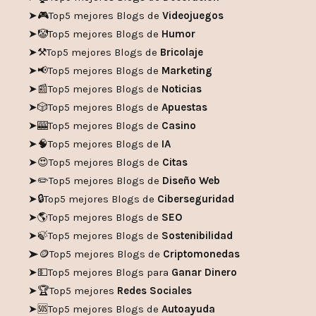
➤🎮
Top5 mejores Blogs de
Videojuegos
➤🤡
Top5 mejores Blogs de
Humor
➤
⚒️
Top5 mejores Blogs de
Bricolaje
➤
📢
Top5 mejores Blogs de
Marketing
➤📰
Top5 mejores Blogs de
Noticias
➤🎲
Top5 mejores Blogs de
Apuestas
➤🎰
Top5 mejores Blogs de
Casino
➤🧠
Top5 mejores Blogs de
IA
➤😍
Top5 mejores Blogs de
Citas
➤✏️
Top5 mejores Blogs de
Diseño Web
➤🔒
Top5 mejores Blogs de
Ciberseguridad
➤🌎
Top5 mejores Blogs de
SEO
➤🍃
Top5 mejores Blogs de
Sostenibilidad
➤🪙
Top5 mejores Blogs de
Criptomonedas
➤💵
Top5 mejores Blogs para
Ganar Dinero
➤🏆
Top5 mejores
Redes Sociales
➤🆘
Top5 mejores Blogs de
Autoayuda