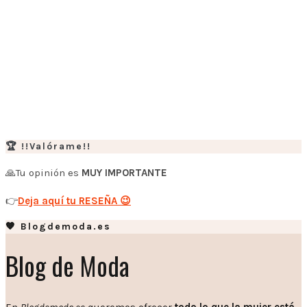
🏆 !!Valórame!!
🙏Tu opinión es
MUY IMPORTANTE
👉
Deja aquí tu RESEÑA 😉
🧡 Blogdemoda.es
Blog de Moda
En
Blogdemoda.es
queremos ofrecer
todo lo que la mujer está