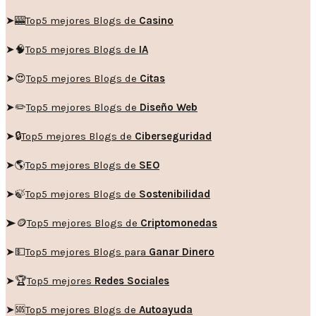
➤🎰
Top5 mejores Blogs de
Casino
➤🧠
Top5 mejores Blogs de
IA
➤😍
Top5 mejores Blogs de
Citas
➤✏️
Top5 mejores Blogs de
Diseño Web
➤🔒
Top5 mejores Blogs de
Ciberseguridad
➤🌎
Top5 mejores Blogs de
SEO
➤🍃
Top5 mejores Blogs de
Sostenibilidad
➤🪙
Top5 mejores Blogs de
Criptomonedas
➤💵
Top5 mejores Blogs para
Ganar Dinero
➤🏆
Top5 mejores
Redes Sociales
➤🆘
Top5 mejores Blogs de
Autoayuda