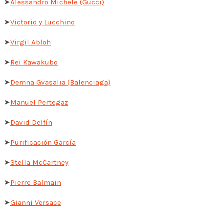
➤
Alessandro Michele (Gucci)
➤
Victorio y Lucchino
➤
Virgil Abloh
➤
Rei Kawakubo
➤
Demna Gvasalia (Balenciaga)
➤
Manuel Pertegaz
➤
David Delfín
➤
Purificación García
➤
Stella McCartney
➤
Pierre Balmain
➤
Gianni Versace