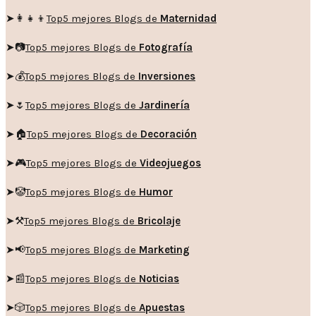
➤👩‍👧‍👦
Top5 mejores Blogs de
Maternidad
➤📷
Top5 mejores Blogs de
Fotografía
➤💰
Top5 mejores Blogs de
Inversiones
➤🌷
Top5 mejores Blogs de
Jardinería
➤🏠
Top5 mejores Blogs de
Decoración
➤🎮
Top5 mejores Blogs de
Videojuegos
➤🤡
Top5 mejores Blogs de
Humor
➤
⚒️
Top5 mejores Blogs de
Bricolaje
➤
📢
Top5 mejores Blogs de
Marketing
➤📰
Top5 mejores Blogs de
Noticias
➤🎲
Top5 mejores Blogs de
Apuestas