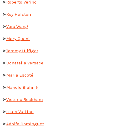
➤
Roberto Verino
➤
Roy Halston
➤
Vera Wang
➤
Mary Quant
➤
Tommy Hilfiger
➤
Donatella Versace
➤
Maria Escoté
➤
Manolo Blahnik
➤
Victoria Beckham
➤
Louis Vuitton
➤
Adolfo Dominguez