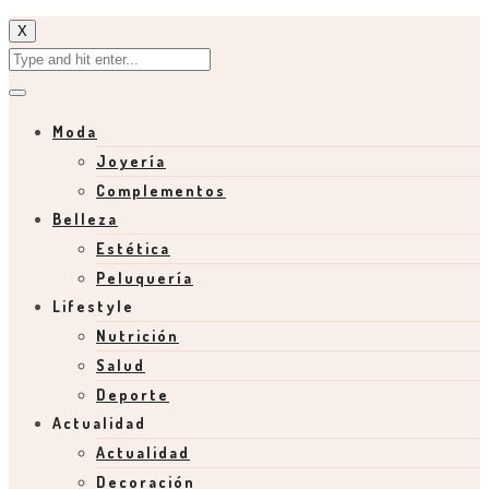
X
Moda
Joyería
Complementos
Belleza
Estética
Peluquería
Lifestyle
Nutrición
Salud
Deporte
Actualidad
Actualidad
Decoración