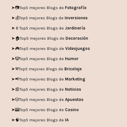
➤📷
Top5 mejores Blogs de
Fotografía
➤💰
Top5 mejores Blogs de
Inversiones
➤🌷
Top5 mejores Blogs de
Jardinería
➤🏠
Top5 mejores Blogs de
Decoración
➤🎮
Top5 mejores Blogs de
Videojuegos
➤🤡
Top5 mejores Blogs de
Humor
➤
⚒️
Top5 mejores Blogs de
Bricolaje
➤
📢
Top5 mejores Blogs de
Marketing
➤📰
Top5 mejores Blogs de
Noticias
➤🎲
Top5 mejores Blogs de
Apuestas
➤🎰
Top5 mejores Blogs de
Casino
➤🧠
Top5 mejores Blogs de
IA