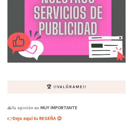
🏆 !!VALÓRAME!!
🙏Tu opinión es
MUY IMPORTANTE
👉
Deja aquí tu RESEÑA 😉