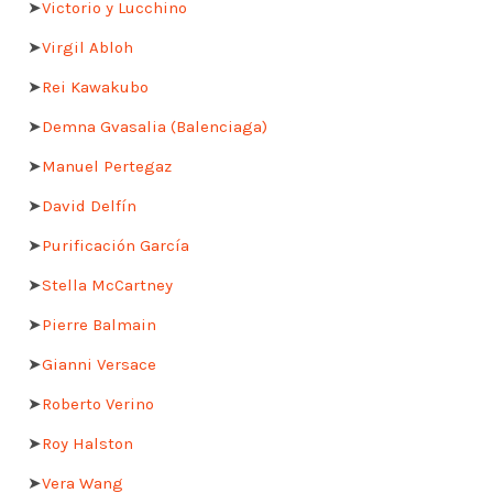
➤
Victorio y Lucchino
➤
Virgil Abloh
➤
Rei Kawakubo
➤
Demna Gvasalia (Balenciaga)
➤
Manuel Pertegaz
➤
David Delfín
➤
Purificación García
➤
Stella McCartney
➤
Pierre Balmain
➤
Gianni Versace
➤
Roberto Verino
➤
Roy Halston
➤
Vera Wang