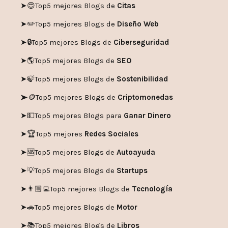
➤😍
Top5 mejores Blogs de
Citas
➤✏️
Top5 mejores Blogs de
Diseño Web
➤🔒
Top5 mejores Blogs de
Ciberseguridad
➤🌎
Top5 mejores Blogs de
SEO
➤🍃
Top5 mejores Blogs de
Sostenibilidad
➤🪙
Top5 mejores Blogs de
Criptomonedas
➤💵
Top5 mejores Blogs para
Ganar Dinero
➤🏆
Top5 mejores
Redes Sociales
➤🆘
Top5 mejores Blogs de
Autoayuda
➤💡
Top5 mejores Blogs de
Startups
➤👨🏼‍💻
Top5 mejores Blogs de
Tecnología
➤🚗
Top5 mejores Blogs de
Motor
➤📚
Top5 mejores Blogs de
Libros