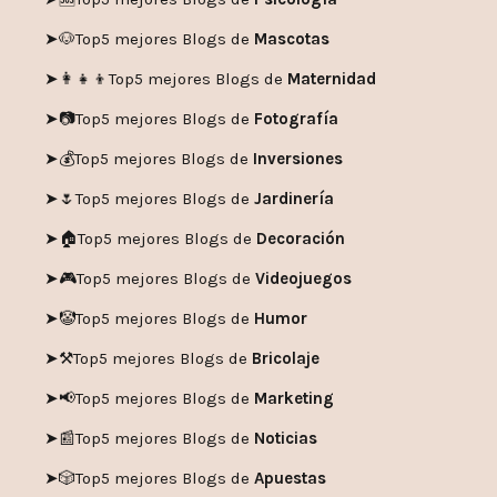
➤🐶
Top5 mejores Blogs de
Mascotas
➤👩‍👧‍👦
Top5 mejores Blogs de
Maternidad
➤📷
Top5 mejores Blogs de
Fotografía
➤💰
Top5 mejores Blogs de
Inversiones
➤🌷
Top5 mejores Blogs de
Jardinería
➤🏠
Top5 mejores Blogs de
Decoración
➤🎮
Top5 mejores Blogs de
Videojuegos
➤🤡
Top5 mejores Blogs de
Humor
➤
⚒️
Top5 mejores Blogs de
Bricolaje
➤
📢
Top5 mejores Blogs de
Marketing
➤📰
Top5 mejores Blogs de
Noticias
➤🎲
Top5 mejores Blogs de
Apuestas