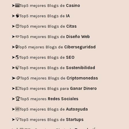
➤🎰
Top5 mejores Blogs de
Casino
➤🧠
Top5 mejores Blogs de
IA
➤😍
Top5 mejores Blogs de
Citas
➤✏️
Top5 mejores Blogs de
Diseño Web
➤🔒
Top5 mejores Blogs de
Ciberseguridad
➤🌎
Top5 mejores Blogs de
SEO
➤🍃
Top5 mejores Blogs de
Sostenibilidad
➤🪙
Top5 mejores Blogs de
Criptomonedas
➤💵
Top5 mejores Blogs para
Ganar Dinero
➤🏆
Top5 mejores
Redes Sociales
➤🆘
Top5 mejores Blogs de
Autoayuda
➤💡
Top5 mejores Blogs de
Startups