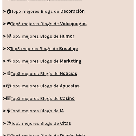
➤🏠
Top5 mejores Blogs de
Decoración
➤🎮
Top5 mejores Blogs de
Videojuegos
➤🤡
Top5 mejores Blogs de
Humor
➤
⚒️
Top5 mejores Blogs de
Bricolaje
➤
📢
Top5 mejores Blogs de
Marketing
➤📰
Top5 mejores Blogs de
Noticias
➤🎲
Top5 mejores Blogs de
Apuestas
➤🎰
Top5 mejores Blogs de
Casino
➤🧠
Top5 mejores Blogs de
IA
➤😍
Top5 mejores Blogs de
Citas
➤✏️
Top5 mejores Blogs de
Diseño Web