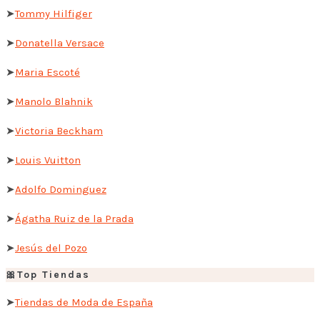
➤
Tommy Hilfiger
➤
Donatella Versace
➤
Maria Escoté
➤
Manolo Blahnik
➤
Victoria Beckham
➤
Louis Vuitton
➤
Adolfo Dominguez
➤
Ágatha Ruiz de la Prada
➤
Jesús del Pozo
🎀Top Tiendas
➤
Tiendas de Moda de España