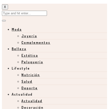
X
Moda
Joyería
Complementos
Belleza
Estética
Peluquería
Lifestyle
Nutrición
Salud
Deporte
Actualidad
Actualidad
Decoración