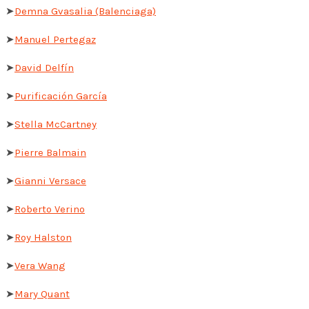
➤
Demna Gvasalia (Balenciaga)
➤
Manuel Pertegaz
➤
David Delfín
➤
Purificación García
➤
Stella McCartney
➤
Pierre Balmain
➤
Gianni Versace
➤
Roberto Verino
➤
Roy Halston
➤
Vera Wang
➤
Mary Quant