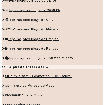
➤📚
Top5 mejores Blogs de
Libros
➤🪡
Top5 mejores Blogs de
Costura
➤🎥
Top5 mejores Blogs de
Cine
➤🎵
Top5 mejores Blogs de
Música
➤💼
Top5 mejores Blogs de
Empleo
➤📝
Top5 mejores Blogs de
Política
➤🎭
Top5 mejores Blogs de
Entretenimiento
👀 Te puede interesar …
➤
Skinlavia.com
– Cosmética 100% Natural
➤
Opiniones de
Marcas de Moda
➤
Diccionario
de la Moda
➤
Crea tu Blog
de Moda