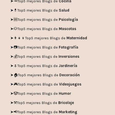
➤🥕
Top5 mejores Blogs de
Cocina
➤💊
Top5 mejores Blogs de
Salud
➤🆘
Top5 mejores Blogs de
Psicología
➤🐶
Top5 mejores Blogs de
Mascotas
➤👩‍👧‍👦
Top5 mejores Blogs de
Maternidad
➤📷
Top5 mejores Blogs de
Fotografía
➤💰
Top5 mejores Blogs de
Inversiones
➤🌷
Top5 mejores Blogs de
Jardinería
➤🏠
Top5 mejores Blogs de
Decoración
➤🎮
Top5 mejores Blogs de
Videojuegos
➤🤡
Top5 mejores Blogs de
Humor
➤
⚒️
Top5 mejores Blogs de
Bricolaje
➤
📢
Top5 mejores Blogs de
Marketing