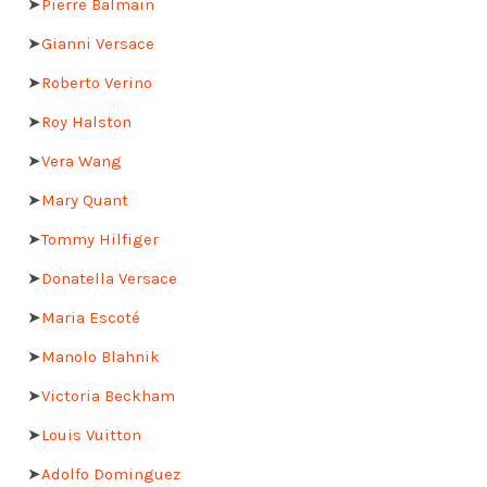
➤
Pierre Balmain
➤
Gianni Versace
➤
Roberto Verino
➤
Roy Halston
➤
Vera Wang
➤
Mary Quant
➤
Tommy Hilfiger
➤
Donatella Versace
➤
Maria Escoté
➤
Manolo Blahnik
➤
Victoria Beckham
➤
Louis Vuitton
➤
Adolfo Dominguez