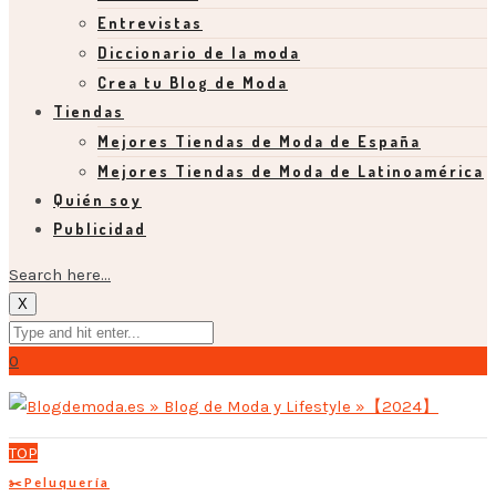
Entrevistas
Diccionario de la moda
Crea tu Blog de Moda
Tiendas
Mejores Tiendas de Moda de España
Mejores Tiendas de Moda de Latinoamérica
Quién soy
Publicidad
Search here...
X
0
TOP
✂️Peluquería