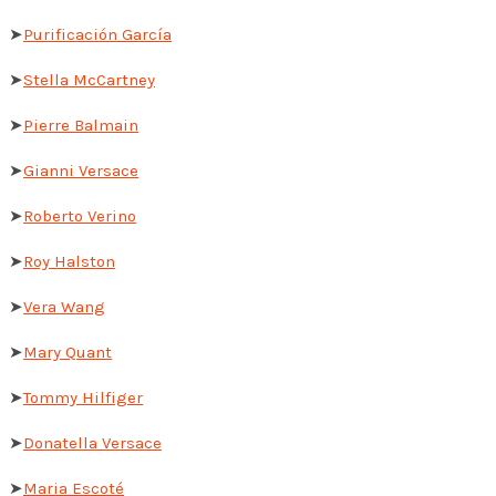
➤
Purificación García
➤
Stella McCartney
➤
Pierre Balmain
➤
Gianni Versace
➤
Roberto Verino
➤
Roy Halston
➤
Vera Wang
➤
Mary Quant
➤
Tommy Hilfiger
➤
Donatella Versace
➤
Maria Escoté