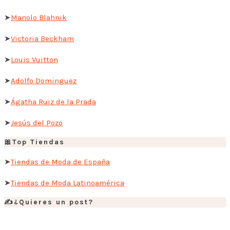
➤
Manolo Blahnik
➤
Victoria Beckham
➤
Louis Vuitton
➤
Adolfo Dominguez
➤
Ágatha Ruiz de la Prada
➤
Jesús del Pozo
🎀Top Tiendas
➤
Tiendas de Moda de España
➤
Tiendas de Moda Latinoamérica
✍️¿Quieres un post?