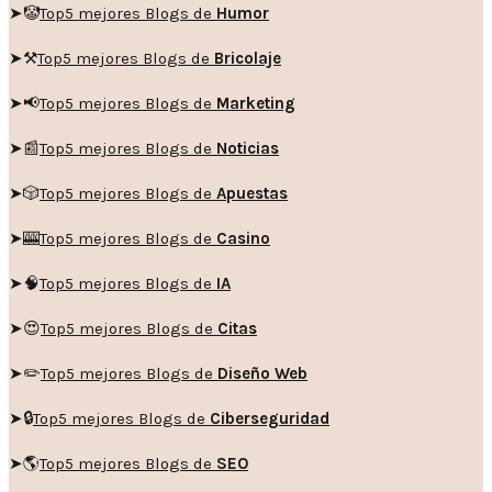
➤🤡
Top5 mejores Blogs de
Humor
➤
⚒️
Top5 mejores Blogs de
Bricolaje
➤
📢
Top5 mejores Blogs de
Marketing
➤📰
Top5 mejores Blogs de
Noticias
➤🎲
Top5 mejores Blogs de
Apuestas
➤🎰
Top5 mejores Blogs de
Casino
➤🧠
Top5 mejores Blogs de
IA
➤😍
Top5 mejores Blogs de
Citas
➤✏️
Top5 mejores Blogs de
Diseño Web
➤🔒
Top5 mejores Blogs de
Ciberseguridad
➤🌎
Top5 mejores Blogs de
SEO