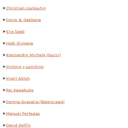
➤
Christian Louboutin
➤
Dolce & Gabbana
➤
Elie Saab
➤
Hedi Slimane
➤
Alessandro Michele (Gucci)
➤
Victorio y Lucchino
➤
Virgil Abloh
➤
Rei Kawakubo
➤
Demna Gvasalia (Balenciaga)
➤
Manuel Pertegaz
➤
David Delfín