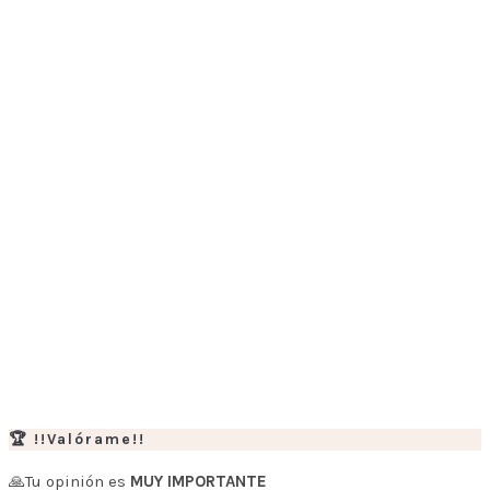
🏆 !!Valórame!!
🙏Tu opinión es
MUY IMPORTANTE