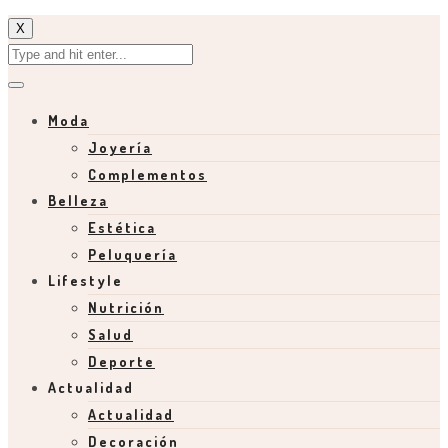
X
Moda
Joyería
Complementos
Belleza
Estética
Peluquería
Lifestyle
Nutrición
Salud
Deporte
Actualidad
Actualidad
Decoración