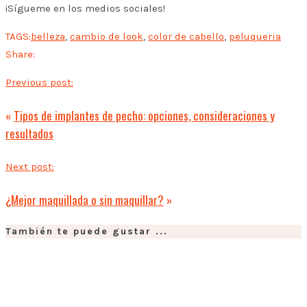
¡Sígueme en los medios sociales!
TAGS:
belleza
,
cambio de look
,
color de cabello
,
peluqueria
Share:
Previous post:
«
Tipos de implantes de pecho: opciones, consideraciones y
resultados
Next post:
¿Mejor maquillada o sin maquillar?
»
También te puede gustar ...