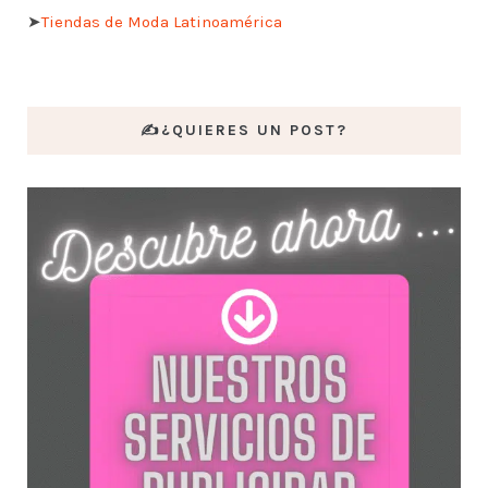
➤
Tiendas de Moda Latinoamérica
✍️¿QUIERES UN POST?