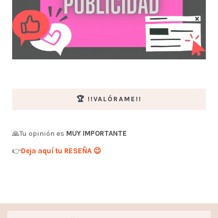
🏆 !!VALÓRAME!!
🙏Tu opinión es
MUY IMPORTANTE
👉
Deja aquí tu RESEÑA 😉