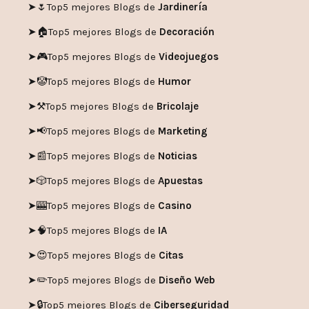
➤🌷
Top5 mejores Blogs de
Jardinería
➤🏠
Top5 mejores Blogs de
Decoración
➤🎮
Top5 mejores Blogs de
Videojuegos
➤🤡
Top5 mejores Blogs de
Humor
➤
⚒️
Top5 mejores Blogs de
Bricolaje
➤
📢
Top5 mejores Blogs de
Marketing
➤📰
Top5 mejores Blogs de
Noticias
➤🎲
Top5 mejores Blogs de
Apuestas
➤🎰
Top5 mejores Blogs de
Casino
➤🧠
Top5 mejores Blogs de
IA
➤😍
Top5 mejores Blogs de
Citas
➤✏️
Top5 mejores Blogs de
Diseño Web
➤🔒
Top5 mejores Blogs de
Ciberseguridad