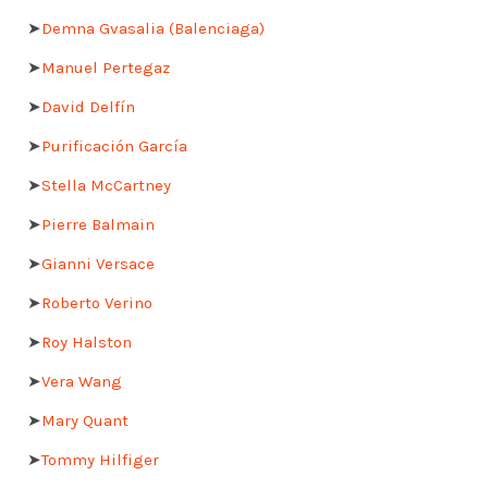
➤
Demna Gvasalia (Balenciaga)
➤
Manuel Pertegaz
➤
David Delfín
➤
Purificación García
➤
Stella McCartney
➤
Pierre Balmain
➤
Gianni Versace
➤
Roberto Verino
➤
Roy Halston
➤
Vera Wang
➤
Mary Quant
➤
Tommy Hilfiger