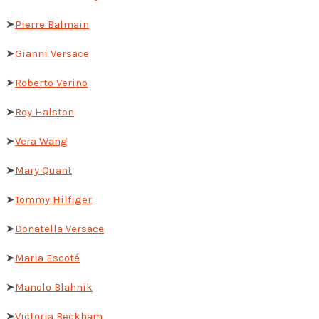
➤
Pierre Balmain
➤
Gianni Versace
➤
Roberto Verino
➤
Roy Halston
➤
Vera Wang
➤
Mary Quant
➤
Tommy Hilfiger
➤
Donatella Versace
➤
Maria Escoté
➤
Manolo Blahnik
➤
Victoria Beckham