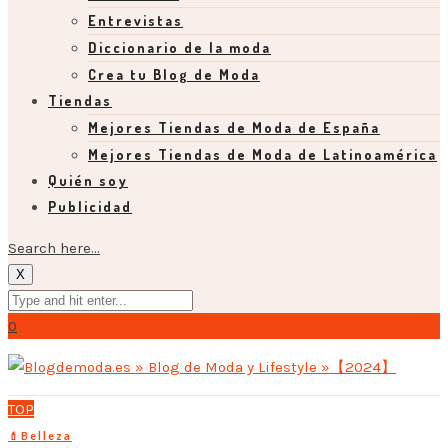
Entrevistas
Diccionario de la moda
Crea tu Blog de Moda
Tiendas
Mejores Tiendas de Moda de España
Mejores Tiendas de Moda de Latinoamérica
Quién soy
Publicidad
Search here...
X
0
TOP
💄Belleza