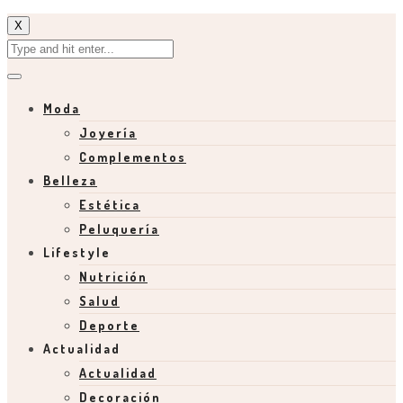
X
Moda
Joyería
Complementos
Belleza
Estética
Peluquería
Lifestyle
Nutrición
Salud
Deporte
Actualidad
Actualidad
Decoración