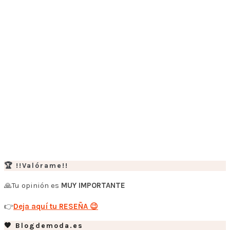
🏆 !!Valórame!!
🙏Tu opinión es
MUY IMPORTANTE
👉
Deja aquí tu RESEÑA 😉
🧡 Blogdemoda.es