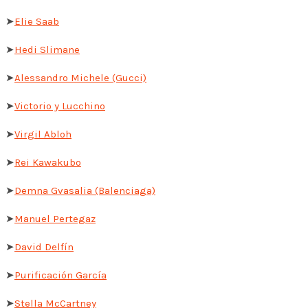
➤
Elie Saab
➤
Hedi Slimane
➤
Alessandro Michele (Gucci)
➤
Victorio y Lucchino
➤
Virgil Abloh
➤
Rei Kawakubo
➤
Demna Gvasalia (Balenciaga)
➤
Manuel Pertegaz
➤
David Delfín
➤
Purificación García
➤
Stella McCartney