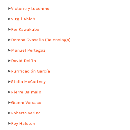
➤
Victorio y Lucchino
➤
Virgil Abloh
➤
Rei Kawakubo
➤
Demna Gvasalia (Balenciaga)
➤
Manuel Pertegaz
➤
David Delfín
➤
Purificación García
➤
Stella McCartney
➤
Pierre Balmain
➤
Gianni Versace
➤
Roberto Verino
➤
Roy Halston