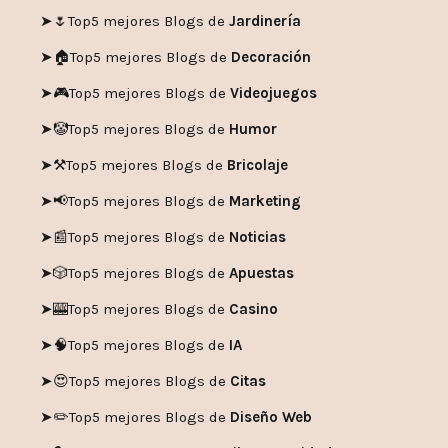
➤🌷
Top5 mejores Blogs de
Jardinería
➤🏠
Top5 mejores Blogs de
Decoración
➤🎮
Top5 mejores Blogs de
Videojuegos
➤🤡
Top5 mejores Blogs de
Humor
➤
⚒️
Top5 mejores Blogs de
Bricolaje
➤
📢
Top5 mejores Blogs de
Marketing
➤📰
Top5 mejores Blogs de
Noticias
➤🎲
Top5 mejores Blogs de
Apuestas
➤🎰
Top5 mejores Blogs de
Casino
➤🧠
Top5 mejores Blogs de
IA
➤😍
Top5 mejores Blogs de
Citas
➤✏️
Top5 mejores Blogs de
Diseño Web