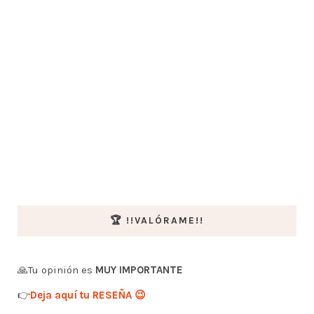
🏆 !!VALÓRAME!!
🙏Tu opinión es
MUY IMPORTANTE
👉
Deja aquí tu RESEÑA 😉