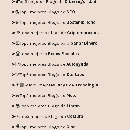
➤🔒
Top5 mejores Blogs de
Ciberseguridad
➤🌎
Top5 mejores Blogs de
SEO
➤🍃
Top5 mejores Blogs de
Sostenibilidad
➤🪙
Top5 mejores Blogs de
Criptomonedas
➤💵
Top5 mejores Blogs para
Ganar Dinero
➤🏆
Top5 mejores
Redes Sociales
➤🆘
Top5 mejores Blogs de
Autoayuda
➤💡
Top5 mejores Blogs de
Startups
➤👨🏼‍💻
Top5 mejores Blogs de
Tecnología
➤🚗
Top5 mejores Blogs de
Motor
➤📚
Top5 mejores Blogs de
Libros
➤🪡
Top5 mejores Blogs de
Costura
➤🎥
Top5 mejores Blogs de
Cine