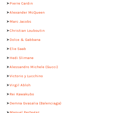
➤
Pierre Cardin
➤
Alexander McQueen
➤
Marc Jacobs
➤
Christian Louboutin
➤
Dolce & Gabbana
➤
Elie Saab
➤
Hedi Slimane
➤
Alessandro Michele (Gucci)
➤
Victorio y Lucchino
➤
Virgil Abloh
➤
Rei Kawakubo
➤
Demna Gvasalia (Balenciaga)
➤
Manuel Pertegaz