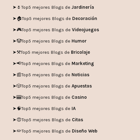
➤🌷
Top5 mejores Blogs de
Jardinería
➤🏠
Top5 mejores Blogs de
Decoración
➤🎮
Top5 mejores Blogs de
Videojuegos
➤🤡
Top5 mejores Blogs de
Humor
➤
⚒️
Top5 mejores Blogs de
Bricolaje
➤
📢
Top5 mejores Blogs de
Marketing
➤📰
Top5 mejores Blogs de
Noticias
➤🎲
Top5 mejores Blogs de
Apuestas
➤🎰
Top5 mejores Blogs de
Casino
➤🧠
Top5 mejores Blogs de
IA
➤😍
Top5 mejores Blogs de
Citas
➤✏️
Top5 mejores Blogs de
Diseño Web