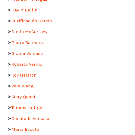
➤
David Delfín
➤
Purificación García
➤
Stella McCartney
➤
Pierre Balmain
➤
Gianni Versace
➤
Roberto Verino
➤
Roy Halston
➤
Vera Wang
➤
Mary Quant
➤
Tommy Hilfiger
➤
Donatella Versace
➤
Maria Escoté