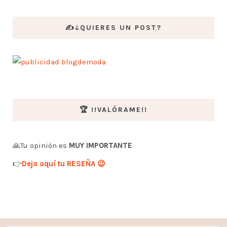
✍️¿QUIERES UN POST?
🏆 !!VALÓRAME!!
🙏Tu opinión es
MUY IMPORTANTE
👉
Deja aquí tu RESEÑA 😉