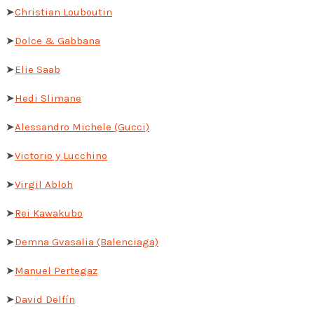
➤
Christian Louboutin
➤
Dolce & Gabbana
➤
Elie Saab
➤
Hedi Slimane
➤
Alessandro Michele (Gucci)
➤
Victorio y Lucchino
➤
Virgil Abloh
➤
Rei Kawakubo
➤
Demna Gvasalia (Balenciaga)
➤
Manuel Pertegaz
➤
David Delfín