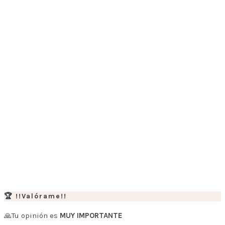
🏆 !!Valórame!!
🙏Tu opinión es
MUY IMPORTANTE