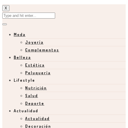
X
Moda
Joyería
Complementos
Belleza
Estética
Peluquería
Lifestyle
Nutrición
Salud
Deporte
Actualidad
Actualidad
Decoración