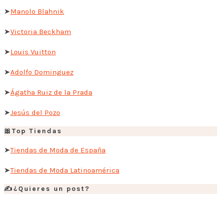
➤
Manolo Blahnik
➤
Victoria Beckham
➤
Louis Vuitton
➤
Adolfo Dominguez
➤
Ágatha Ruiz de la Prada
➤
Jesús del Pozo
🎀Top Tiendas
➤
Tiendas de Moda de España
➤
Tiendas de Moda Latinoamérica
✍️¿Quieres un post?