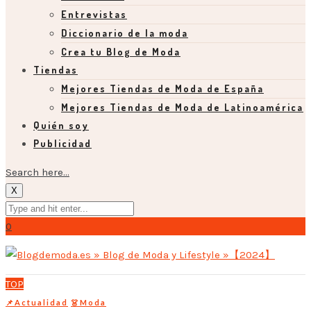
Entrevistas
Diccionario de la moda
Crea tu Blog de Moda
Tiendas
Mejores Tiendas de Moda de España
Mejores Tiendas de Moda de Latinoamérica
Quién soy
Publicidad
Search here...
X
0
TOP
📌Actualidad
👗Moda