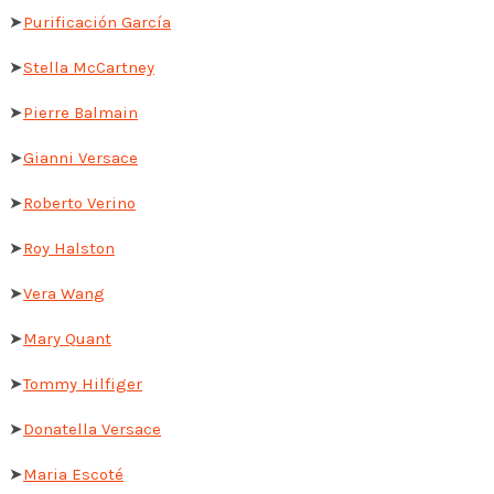
➤
Purificación García
➤
Stella McCartney
➤
Pierre Balmain
➤
Gianni Versace
➤
Roberto Verino
➤
Roy Halston
➤
Vera Wang
➤
Mary Quant
➤
Tommy Hilfiger
➤
Donatella Versace
➤
Maria Escoté