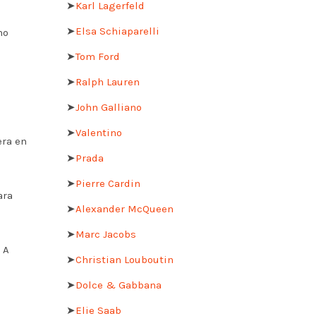
➤
Karl Lagerfeld
➤
Elsa Schiaparelli
mo
➤
Tom Ford
➤
Ralph Lauren
➤
John Galliano
➤
Valentino
era en
➤
Prada
➤
Pierre Cardin
ara
➤
Alexander McQueen
➤
Marc Jacobs
 A
➤
Christian Louboutin
➤
Dolce & Gabbana
➤
Elie Saab