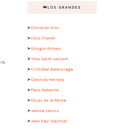
👑LOS GRANDES
➤
Christian Dior
➤
Coco Chanel
➤
Giorgio Armani
➤
Yves Saint Laurent
ia,
➤
Cristóbal Balenciaga
➤
Carolina Herrera
➤
Paco Rabanne
➤
Oscar de la Renta
➤
Jeanne Lanvin
➤
Jean Paul Gaultier