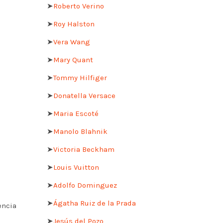
➤
Roberto Verino
➤
Roy Halston
➤
Vera Wang
➤
Mary Quant
➤
Tommy Hilfiger
➤
Donatella Versace
➤
Maria Escoté
➤
Manolo Blahnik
➤
Victoria Beckham
➤
Louis Vuitton
➤
Adolfo Dominguez
➤
Ágatha Ruiz de la Prada
encia
➤
Jesús del Pozo