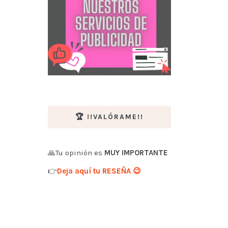
🏆 !!VALÓRAME!!
🙏Tu opinión es
MUY IMPORTANTE
👉
Deja aquí tu RESEÑA 😉