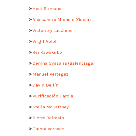
➤
Hedi Slimane
➤
Alessandro Michele (Gucci)
➤
Victorio y Lucchino
➤
Virgil Abloh
➤
Rei Kawakubo
➤
Demna Gvasalia (Balenciaga)
➤
Manuel Pertegaz
➤
David Delfín
➤
Purificación García
➤
Stella McCartney
➤
Pierre Balmain
➤
Gianni Versace