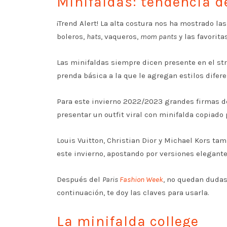
Minifaldas: tendencia 
¡Trend Alert! La alta costura nos ha mostrado l
boleros,
hats
, vaqueros,
mom pants
y las favorita
Las minifaldas siempre dicen presente en el str
prenda básica a la que le agregan estilos difer
Para este invierno 2022/2023 grandes firmas d
presentar un outfit viral con minifalda copiado
Louis Vuitton, Christian Dior y Michael Kors t
este invierno, apostando por versiones elegant
Después del
Paris
Fashion Week
, no quedan dudas 
continuación, te doy las claves para usarla.
La minifalda college