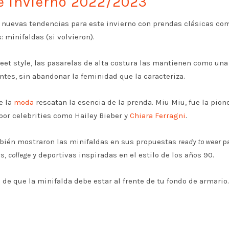
de invierno 2022/2023
as nuevas tendencias para este invierno con prendas clásicas co
s: minifaldas (si volvieron).
eet style, las pasarelas de alta costura las mantienen como una
entes, sin abandonar la feminidad que la caracteriza.
e la
moda
rescatan la esencia de la prenda. Miu Miu, fue la pion
 por celebrities como Hailey Bieber y
Chiara Ferragni
.
ambién mostraron las minifaldas en sus propuestas
ready to wear
p
es,
college
y deportivas inspiradas en el estilo de los años 90.
de que la minifalda debe estar al frente de tu fondo de armario.