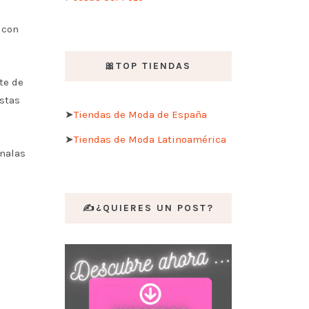
 con
🎀TOP TIENDAS
te de
istas
➤
Tiendas de Moda de España
➤
Tiendas de Moda Latinoamérica
ínalas
✍️¿QUIERES UN POST?