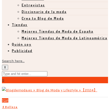
Entrevistas
Diccionario de la moda
Crea tu Blog de Moda
Tiendas
Mejores Tiendas de Moda de España
Mejores Tiendas de Moda de Latinoamérica
Quién soy
Publicidad
Search here...
X
0
TOP
💄Belleza