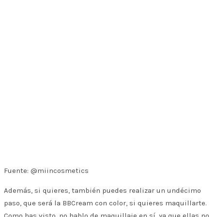
Fuente: @miincosmetics
Además, si quieres, también puedes realizar un undécimo
paso, que será la BBCream con color, si quieres maquillarte.
Como has visto, no hablo de maquillaje en sí, ya que ellas no