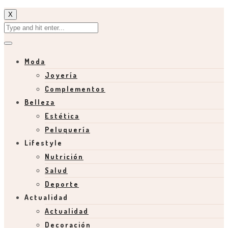
X
Moda
Joyería
Complementos
Belleza
Estética
Peluquería
Lifestyle
Nutrición
Salud
Deporte
Actualidad
Actualidad
Decoración