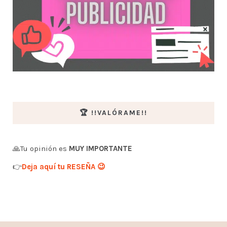
🏆 !!VALÓRAME!!
🙏Tu opinión es
MUY IMPORTANTE
👉
Deja aquí tu RESEÑA 😉