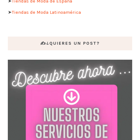
➤
Tiendas de Moda de España
➤
Tiendas de Moda Latinoamérica
✍️¿QUIERES UN POST?