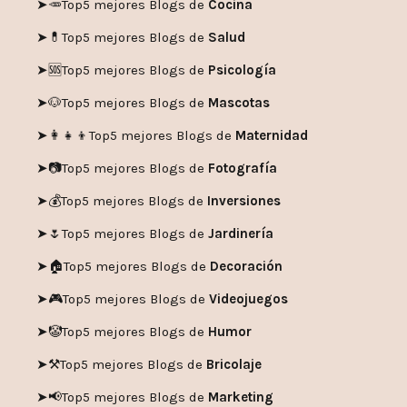
➤🥕
Top5 mejores Blogs de
Cocina
➤💊
Top5 mejores Blogs de
Salud
➤🆘
Top5 mejores Blogs de
Psicología
➤🐶
Top5 mejores Blogs de
Mascotas
➤👩‍👧‍👦
Top5 mejores Blogs de
Maternidad
➤📷
Top5 mejores Blogs de
Fotografía
➤💰
Top5 mejores Blogs de
Inversiones
➤🌷
Top5 mejores Blogs de
Jardinería
➤🏠
Top5 mejores Blogs de
Decoración
➤🎮
Top5 mejores Blogs de
Videojuegos
➤🤡
Top5 mejores Blogs de
Humor
➤
⚒️
Top5 mejores Blogs de
Bricolaje
➤
📢
Top5 mejores Blogs de
Marketing