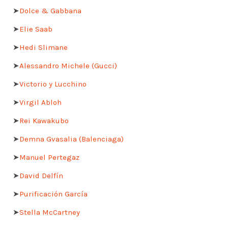
➤
Dolce & Gabbana
➤
Elie Saab
➤
Hedi Slimane
➤
Alessandro Michele (Gucci)
➤
Victorio y Lucchino
➤
Virgil Abloh
➤
Rei Kawakubo
➤
Demna Gvasalia (Balenciaga)
➤
Manuel Pertegaz
➤
David Delfín
➤
Purificación García
➤
Stella McCartney