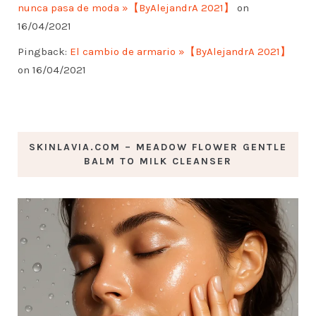
nunca pasa de moda »【ByAlejandrA 2021】
on
16/04/2021
Pingback:
El cambio de armario »【ByAlejandrA 2021】
on 16/04/2021
SKINLAVIA.COM – MEADOW FLOWER GENTLE
BALM TO MILK CLEANSER