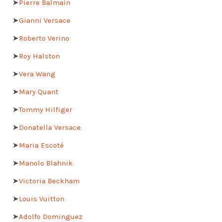
➤
Pierre Balmain
➤
Gianni Versace
➤
Roberto Verino
➤
Roy Halston
➤
Vera Wang
➤
Mary Quant
➤
Tommy Hilfiger
➤
Donatella Versace
➤
Maria Escoté
➤
Manolo Blahnik
➤
Victoria Beckham
➤
Louis Vuitton
➤
Adolfo Dominguez