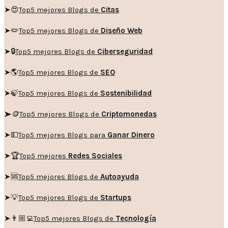
➤😍
Top5 mejores Blogs de
Citas
➤✏️
Top5 mejores Blogs de
Diseño Web
➤🔒
Top5 mejores Blogs de
Ciberseguridad
➤🌎
Top5 mejores Blogs de
SEO
➤🍃
Top5 mejores Blogs de
Sostenibilidad
➤🪙
Top5 mejores Blogs de
Criptomonedas
➤💵
Top5 mejores Blogs para
Ganar Dinero
➤🏆
Top5 mejores
Redes Sociales
➤🆘
Top5 mejores Blogs de
Autoayuda
➤💡
Top5 mejores Blogs de
Startups
➤👨🏼‍💻
Top5 mejores Blogs de
Tecnología