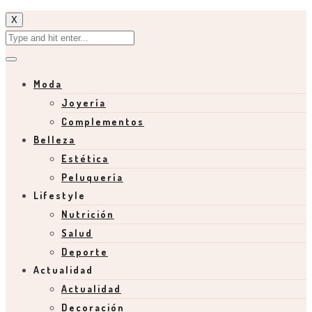
X
Moda
Joyería
Complementos
Belleza
Estética
Peluquería
Lifestyle
Nutrición
Salud
Deporte
Actualidad
Actualidad
Decoración