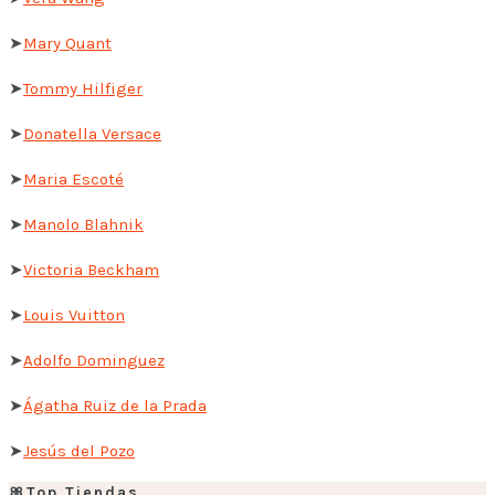
➤
Mary Quant
➤
Tommy Hilfiger
➤
Donatella Versace
➤
Maria Escoté
➤
Manolo Blahnik
➤
Victoria Beckham
➤
Louis Vuitton
➤
Adolfo Dominguez
➤
Ágatha Ruiz de la Prada
➤
Jesús del Pozo
🎀Top Tiendas