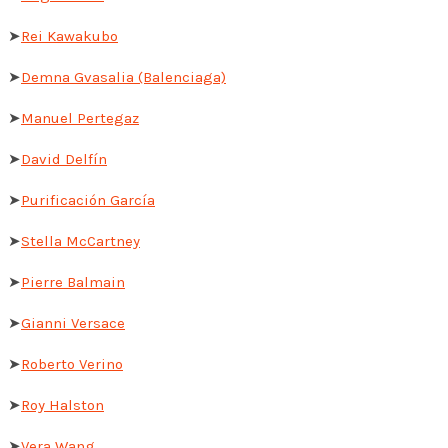
➤
Rei Kawakubo
➤
Demna Gvasalia (Balenciaga)
➤
Manuel Pertegaz
➤
David Delfín
➤
Purificación García
➤
Stella McCartney
➤
Pierre Balmain
➤
Gianni Versace
➤
Roberto Verino
➤
Roy Halston
➤
Vera Wang