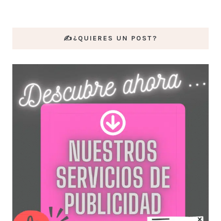
✍️¿QUIERES UN POST?