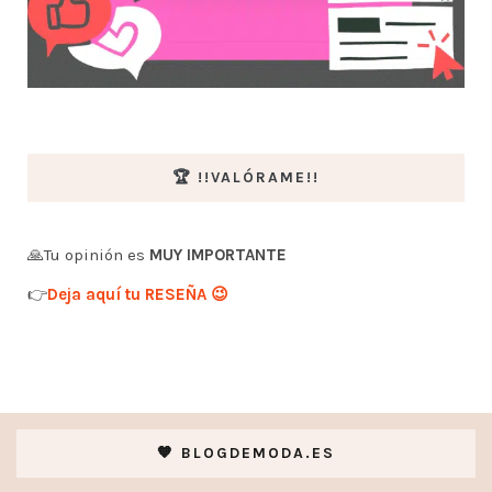
🏆 !!VALÓRAME!!
🙏Tu opinión es
MUY IMPORTANTE
👉
Deja aquí tu RESEÑA 😉
🧡 BLOGDEMODA.ES