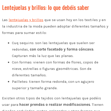
Lentejuelas y brillos: lo que debéis saber
Las
lentejuelas y brillos
que se usan hoy en los textiles y en
la industria de la moda pueden adoptar diferentes tamaños y
formas para sumar estilo:
Cuq sequins: s
on las lentejuelas que suelen ser
redondas,
con corte facetado y forma cóncava
.
Capturan más la luz que las planas.
Con formas: v
ienen con formas de flores, copos de
nieve, estrellas o figuras geométricas. Son de
diferentes tamaños.
Pailletes: t
ienen forma redonda, con un agujero
superior y tamaño grande.
Existen otros tipos de tejidos con lentejuelas que podéis
usar para
hacer prendas o realizar modificaciones
. Tienen
diseños ondulados, rectos, aplanados y otras formas que