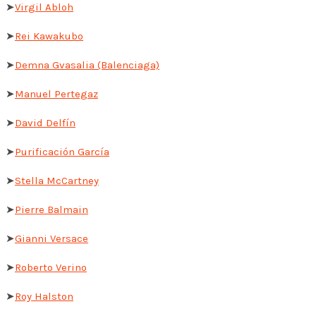
➤
Virgil Abloh
➤
Rei Kawakubo
➤
Demna Gvasalia (Balenciaga)
➤
Manuel Pertegaz
➤
David Delfín
➤
Purificación García
➤
Stella McCartney
➤
Pierre Balmain
➤
Gianni Versace
➤
Roberto Verino
➤
Roy Halston