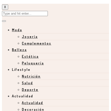
X
Moda
Joyería
Complementos
Belleza
Estética
Peluquería
Lifestyle
Nutrición
Salud
Deporte
Actualidad
Actualidad
Decoración