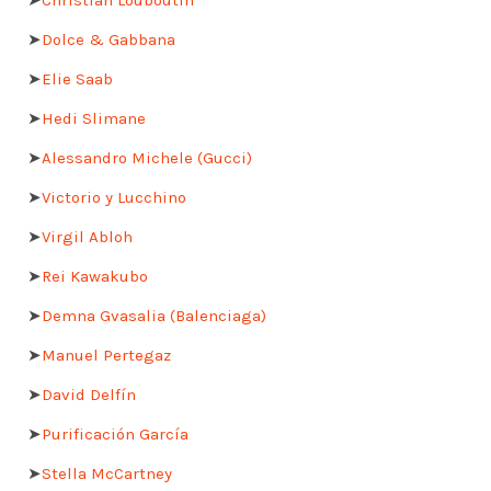
➤
Christian Louboutin
➤
Dolce & Gabbana
➤
Elie Saab
➤
Hedi Slimane
➤
Alessandro Michele (Gucci)
➤
Victorio y Lucchino
➤
Virgil Abloh
➤
Rei Kawakubo
➤
Demna Gvasalia (Balenciaga)
➤
Manuel Pertegaz
➤
David Delfín
➤
Purificación García
➤
Stella McCartney