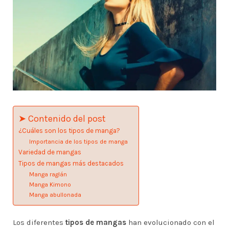
➤ Contenido del post
¿Cuáles son los tipos de manga?
Importancia de los tipos de manga
Variedad de mangas
Tipos de mangas más destacados
Manga raglán
Manga Kimono
Manga abullonada
Los diferentes
tipos de mangas
han evolucionado con el