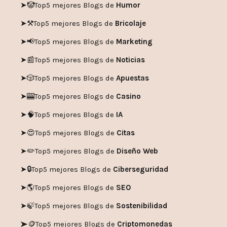
➤🤡
Top5 mejores Blogs de
Humor
➤
⚒️
Top5 mejores Blogs de
Bricolaje
➤
📢
Top5 mejores Blogs de
Marketing
➤📰
Top5 mejores Blogs de
Noticias
➤🎲
Top5 mejores Blogs de
Apuestas
➤🎰
Top5 mejores Blogs de
Casino
➤🧠
Top5 mejores Blogs de
IA
➤😍
Top5 mejores Blogs de
Citas
➤✏️
Top5 mejores Blogs de
Diseño Web
➤🔒
Top5 mejores Blogs de
Ciberseguridad
➤🌎
Top5 mejores Blogs de
SEO
➤🍃
Top5 mejores Blogs de
Sostenibilidad
➤🪙
Top5 mejores Blogs de
Criptomonedas