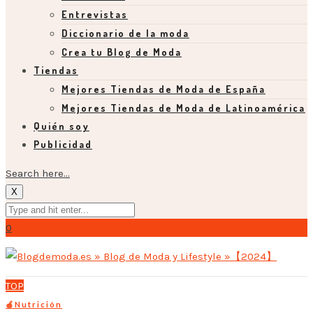
Entrevistas
Diccionario de la moda
Crea tu Blog de Moda
Tiendas
Mejores Tiendas de Moda de España
Mejores Tiendas de Moda de Latinoamérica
Quién soy
Publicidad
Search here...
X
0
TOP
🍎Nutrición