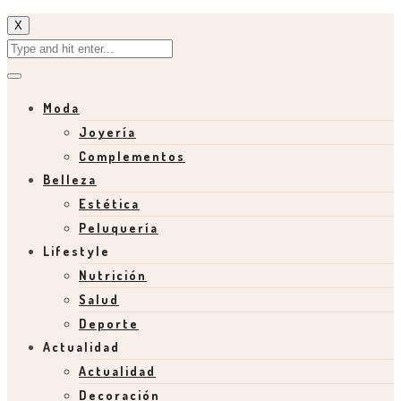
X
Moda
Joyería
Complementos
Belleza
Estética
Peluquería
Lifestyle
Nutrición
Salud
Deporte
Actualidad
Actualidad
Decoración