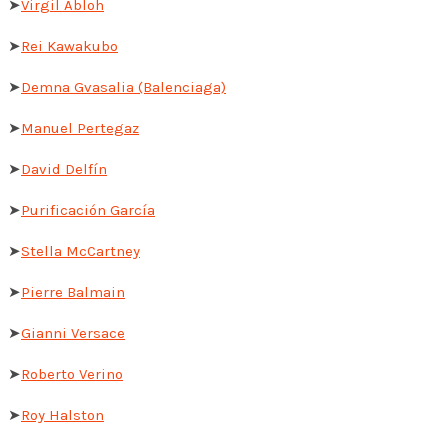
➤
Virgil Abloh
➤
Rei Kawakubo
➤
Demna Gvasalia (Balenciaga)
➤
Manuel Pertegaz
➤
David Delfín
➤
Purificación García
➤
Stella McCartney
➤
Pierre Balmain
➤
Gianni Versace
➤
Roberto Verino
➤
Roy Halston